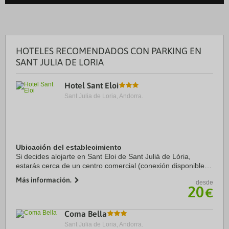
HOTELES RECOMENDADOS CON PARKING EN
SANT JULIA DE LORIA
Hotel Sant Eloi
Sant Julia de Loria, Andorra.
Ubicación del establecimiento
Si decides alojarte en Sant Eloi de Sant Julià de Lòria,
estarás cerca de un centro comercial (conexión disponible) y
a menos de diez minutos en coche de Spa Caldea y Centro
Más información.
desde
comercial Pyrenees en Andorra. ...
20
€
Coma Bella
Sant Julia de Loria, Andorra.