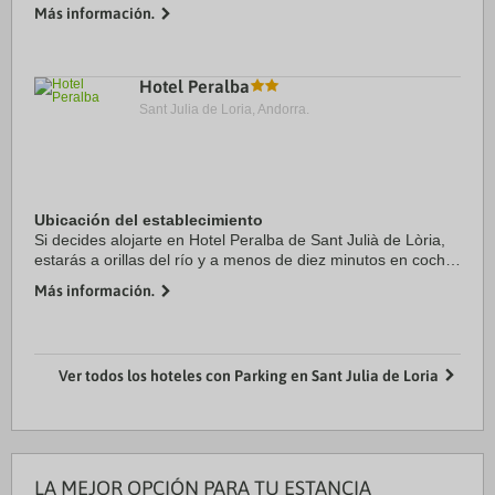
de Centro comercial Pyrenees en Andorra y Spa Caldea.
Más información.
Además, este hotel se encuentra ...
Hotel Peralba
Sant Julia de Loria, Andorra.
Ubicación del establecimiento
Si decides alojarte en Hotel Peralba de Sant Julià de Lòria,
estarás a orillas del río y a menos de diez minutos en coche
de Spa Caldea y Centro comercial Pyrenees en Andorra.
Más información.
Además, este hotel se ...
Ver todos los hoteles con Parking en Sant Julia de Loria
LA MEJOR OPCIÓN PARA TU ESTANCIA