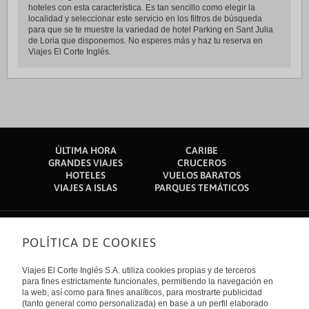
hoteles con esta característica. Es tan sencillo como elegir la
localidad y seleccionar este servicio en los filtros de búsqueda
para que se te muestre la variedad de hotel Parking en Sant Julia
de Loria que disponemos. No esperes más y haz tu reserva en
Viajes El Corte Inglés.
ÚLTIMA HORA
CARIBE
GRANDES VIAJES
CRUCEROS
HOTELES
VUELOS BARATOS
VIAJES A ISLAS
PARQUES TEMÁTICOS
POLÍTICA DE COOKIES
Sobre nosotros
Quiénes somos
Viajes El Corte Inglés S.A. utiliza cookies propias y de terceros
Financiación
Enlaces de interés
para fines estrictamente funcionales, permitiendo la navegación en
Sostenibilidad
la web, así como para fines analíticos, para mostrarte publicidad
Turismo accesible
(tanto general como personalizada) en base a un perfil elaborado
Guías de viaje