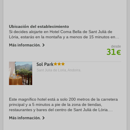
Ubicación del establecimiento
Si decides alojarte en Hotel Coma Bella de Sant Julià de
Lòria, estarás en la montaña y a menos de 15 minutos en
coche de Centro comercial Pyrenees en Andorra y Spa
Más información.
desde
Caldea. Además, este hotel se encuentra ...
31
€
Sol Park
Sant Julia de Loria, Andorra.
Este magnífico hotel está a solo 200 metros de la carretera
principal y a 5 minutos a pie de la zona de tiendas,
restaurantes y bares del centro de Sant Julià de Lòria.
Andorra la Vella y su estación de autobuses están a unos 6
Más información.
km de distancia y ...