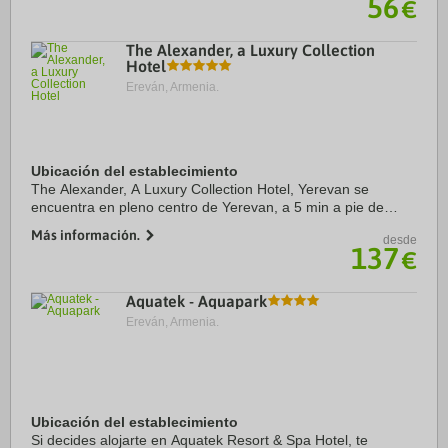
56
€
The Alexander, a Luxury Collection
Hotel
Ereván, Armenia.
Ubicación del establecimiento
The Alexander, A Luxury Collection Hotel, Yerevan se
encuentra en pleno centro de Yerevan, a 5 min a pie de
Galería Nacional de Armenia y a 6 min de Plaza de la
Más información.
desde
República. Además, este hotel de lujo se ...
137
€
Aquatek - Aquapark
Ereván, Armenia.
Ubicación del establecimiento
Si decides alojarte en Aquatek Resort & Spa Hotel, te