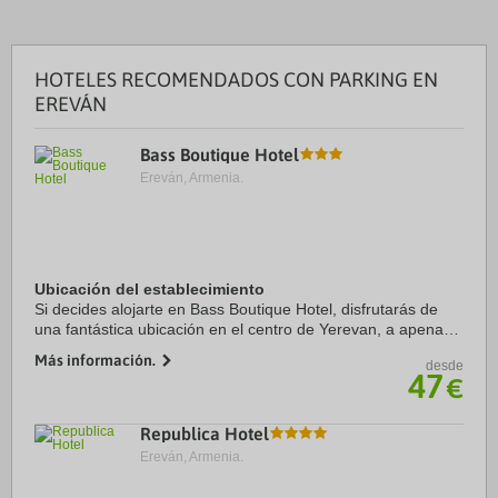
HOTELES RECOMENDADOS CON PARKING EN
EREVÁN
Bass Boutique Hotel
Ereván, Armenia.
Ubicación del establecimiento
Si decides alojarte en Bass Boutique Hotel, disfrutarás de
una fantástica ubicación en el centro de Yerevan, a apenas
cinco minutos en coche de Plaza de la República y Lovers'
Más información.
desde
Park Yerevan. Además, este ...
47
€
Republica Hotel
Ereván, Armenia.