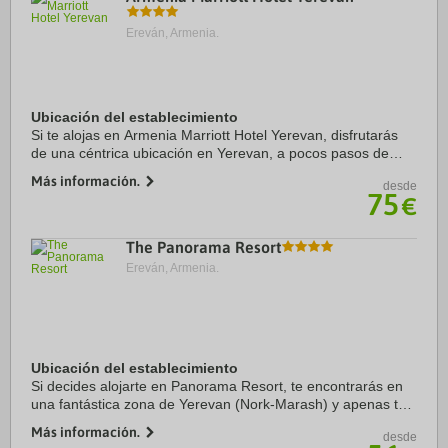
Ereván, Armenia.
Ubicación del establecimiento
Si te alojas en Armenia Marriott Hotel Yerevan, disfrutarás
de una céntrica ubicación en Yerevan, a pocos pasos de
Plaza de la República y a cinco minutos a pie de Fuente
Más información.
desde
Cantante. Además, este hotel de ...
75
€
The Panorama Resort
Ereván, Armenia.
Ubicación del establecimiento
Si decides alojarte en Panorama Resort, te encontrarás en
una fantástica zona de Yerevan (Nork-Marash) y apenas te
separarán diez minutos en coche de Plaza de la República y
Más información.
desde
Torre de la Televisión de ...