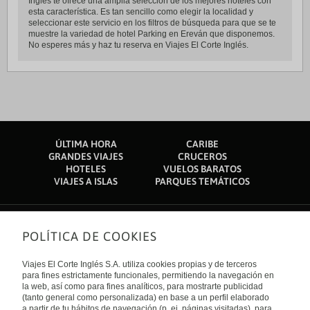
Inglés te ofrece una amplia selección de los mejores hoteles con
esta característica. Es tan sencillo como elegir la localidad y
seleccionar este servicio en los filtros de búsqueda para que se te
muestre la variedad de hotel Parking en Ereván que disponemos.
No esperes más y haz tu reserva en Viajes El Corte Inglés.
ÚLTIMA HORA
CARIBE
GRANDES VIAJES
CRUCEROS
HOTELES
VUELOS BARATOS
VIAJES A ISLAS
PARQUES TEMÁTICOS
POLÍTICA DE COOKIES
Sobre nosotros
Quiénes somos
Viajes El Corte Inglés S.A. utiliza cookies propias y de terceros
Financiación
Enlaces de interés
para fines estrictamente funcionales, permitiendo la navegación en
Sostenibilidad
la web, así como para fines analíticos, para mostrarte publicidad
Turismo accesible
(tanto general como personalizada) en base a un perfil elaborado
Guías de viaje
Tarjeta El Corte Inglés
a partir de tu hábitos de navegación (p. ej. páginas visitadas), para