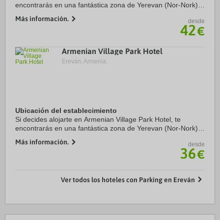
encontrarás en una fantástica zona de Yerevan (Nor-Nork) y
apenas te separarán diez minutos en coche de Plaza de la
Más información.
desde
República y Parque acuático Water ...
42
€
Armenian Village Park Hotel
Ereván, Armenia.
Ubicación del establecimiento
Si decides alojarte en Armenian Village Park Hotel, te
encontrarás en una fantástica zona de Yerevan (Nor-Nork) y
apenas te separarán diez minutos en coche de Plaza de la
Más información.
desde
República y Parque acuático Water ...
36
€
Ver todos los hoteles con Parking en Ereván