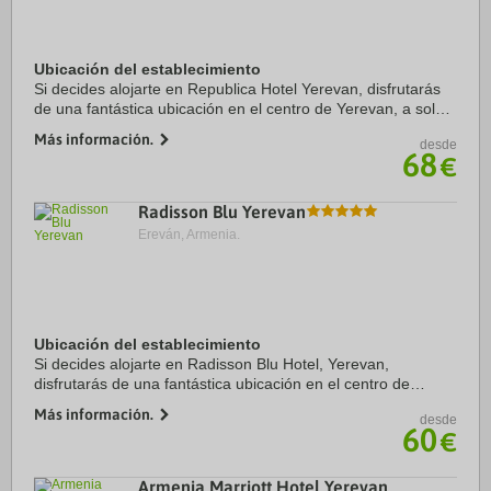
Ubicación del establecimiento
Si decides alojarte en Republica Hotel Yerevan, disfrutarás
de una fantástica ubicación en el centro de Yerevan, a solo 4
min a pie de Plaza de la República y a 5 de Fuente
Más información.
desde
Cantante. Además, este hotel se ...
68
€
Radisson Blu Yerevan
Ereván, Armenia.
Ubicación del establecimiento
Si decides alojarte en Radisson Blu Hotel, Yerevan,
disfrutarás de una fantástica ubicación en el centro de
Yerevan, a apenas cinco minutos en coche de Plaza de la
Más información.
desde
República y Parque de la Victoria. ...
60
€
Armenia Marriott Hotel Yerevan