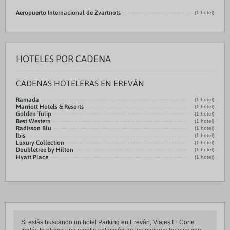
Aeropuerto Internacional de Zvartnots
(1 hotel)
HOTELES POR CADENA
CADENAS HOTELERAS EN EREVÁN
Ramada
(1 hotel)
Marriott Hotels & Resorts
(1 hotel)
Golden Tulip
(1 hotel)
Best Western
(1 hotel)
Radisson Blu
(1 hotel)
Ibis
(1 hotel)
Luxury Collection
(1 hotel)
Doubletree by Hilton
(1 hotel)
Hyatt Place
(1 hotel)
Si estás buscando un hotel Parking en Ereván, Viajes El Corte