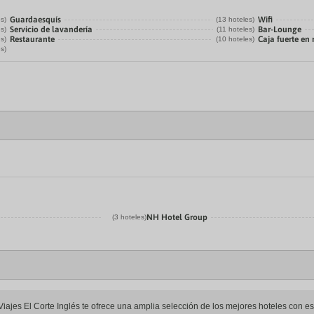
Guardaesquís
Wifi
es)
(13 hoteles)
Servicio de lavandería
Bar-Lounge
es)
(11 hoteles)
Restaurante
Caja fuerte en
es)
(10 hoteles)
es)
NH Hotel Group
(3 hoteles)
ajes El Corte Inglés te ofrece una amplia selección de los mejores hoteles con esta