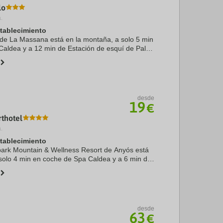
lo
.
stablecimiento
de La Massana está en la montaña, a solo 5 min
aldea y a 12 min de Estación de esquí de Pal-
este hotel con casino se encuentra a 16,3 km de
desde
19
€
thotel
.
stablecimiento
park Mountain & Wellness Resort de Anyós está
solo 4 min en coche de Spa Caldea y a 6 min de
 Pyrenees en Andorra. Además, este hotel para
desde
63
€