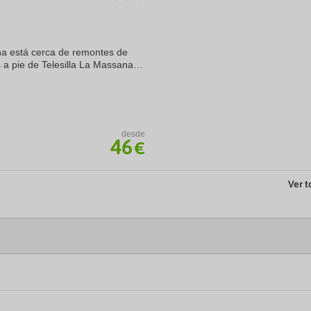
na está cerca de remontes de
 a pie de Telesilla La Massana y
tel de 4 estrellas se encuentra
desde
46
€
Ver t