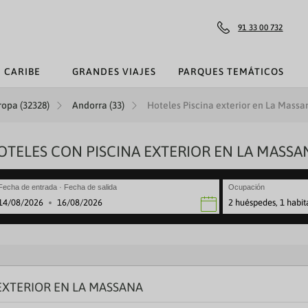
91 33 00 732
CARIBE
GRANDES VIAJES
PARQUES TEMÁTICOS
Ver todo parques temáticos
Ver todo grandes viajes
Ver todo cruceros
Ver todo hoteles
Ver todo ofertas
Ver todo vuelos
Ver todo caribe
ÚLTIMA HORA
VIAJES POR ESPAÑA
ZONAS
VIAJES A PUNTA CANA
VIAJES COMBINADOS
DISNEYLAND PARIS
TOP COSTAS
VUELOS LOWCOST
VUELO+HOTEL
V
ropa (32328)
Andorra (33)
Hoteles Piscina exterior en La Massan
REBAJAS
Viajes a Madrid
Mediterráneo Occidental
VIAJES A RIVIERA MAYA
CIRCUITOS
WALT DISNEY WORLD FLORIDA
Costa de la Luz
VUELOS BARATOS
FERRY+HOTEL
T
M
V
H
I
R
VERANO
Ciudades Patrimonio
Islas Griegas y Adriático
VIAJES A REPÚBLICA DOMINICA
ISLAS PARADISÍACAS
UNIVERSAL ORLANDO RESORT
Costa del Sol
TREN+HOTEL
L
C
V
H
A
R
OTELES CON PISCINA EXTERIOR EN LA MASSA
FIESTAS DE ANDALUCÍA
Viajes a Sevilla
Norte de Europa
VIAJES A PUERTO RICO
RUTAS EN COCHE
PORTAVENTURA WORLD
Costa Brava
TRENES
F
C
V
H
L
R
FESTIVOS
Viajes a Cataluña
Caribe
VIAJES A MÉXICO
VIAJES DE NOVIOS
PARQUE WARNER MADRID
Costa Blanca
G
R
V
H
A
T
Fecha de entrada · Fecha de salida
Ocupación
2 huéspedes, 1 habit
·
OTOÑO
Viajes a Santiago de Compostela
Cruceros fluviales
POLINESIA FRANCESA
PUY DU FOU ESPAÑA
Costa de Almería
M
N
V
H
A
O
avigate
Navigate
rward
backward
Viajes a Valencia
Islas Canarias
Costa Dorada
M
D
V
L
C
to
teract
interact
Vuelta al mundo
L
C
V
V
th
with
e
the
I
XTERIOR EN LA MASSANA
lendar
calendar
nd
and
F
lect
select