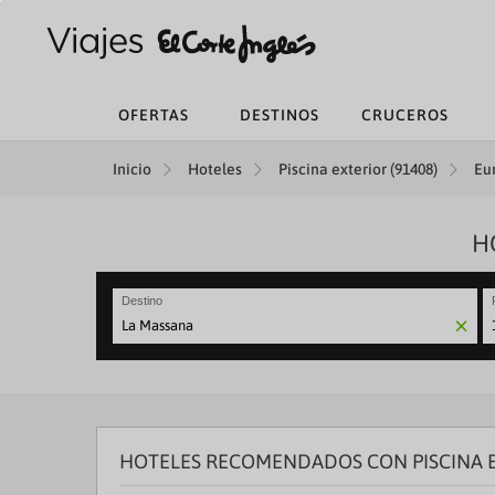
OFERTAS
DESTINOS
CRUCEROS
Inicio
Hoteles
Piscina exterior (91408)
Eu
H
Destino
N
fo
to
in
wi
th
HOTELES RECOMENDADOS CON PISCINA E
ca
a
se