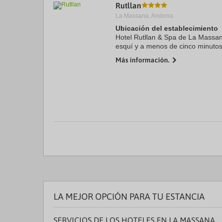
Rutllan
La Massana, Andorra.
Ubicación del establecimiento
Hotel Rutllan & Spa de La Massa
esquí y a menos de cinco minutos
La Farga Rossell. Además, este ho
Más información.
a 5 km de Spa ...
LA MEJOR OPCIÓN PARA TU ESTANCIA
SERVICIOS DE LOS HOTELES EN LA MASSANA