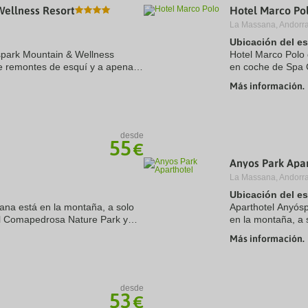
Wellness Resort
Hotel Marco Po
a
te.
date.
La Massana, Andorra
ress
Press
Ubicación del e
e
the
óspark Mountain & Wellness
estion
question
Hotel Marco Polo 
ark
mark
e remontes de esquí y a apenas
en coche de Spa C
ey
key
 6 de Centro comercial
Arinsal. Además, 
Más información.
to
Mirador Roc ...
t
get
e
the
eyboard
keyboard
ortcuts
shortcuts
desde
55
r
for
€
hanging
changing
Anyos Park Apar
tes.
dates.
La Massana, Andorra
Ubicación del e
na está en la montaña, a solo
Aparthotel Anyós
el Comapedrosa Nature Park y
en la montaña, a 
el para familias se encuentra a
Centro comercial
Más información.
familias se ...
desde
53
€