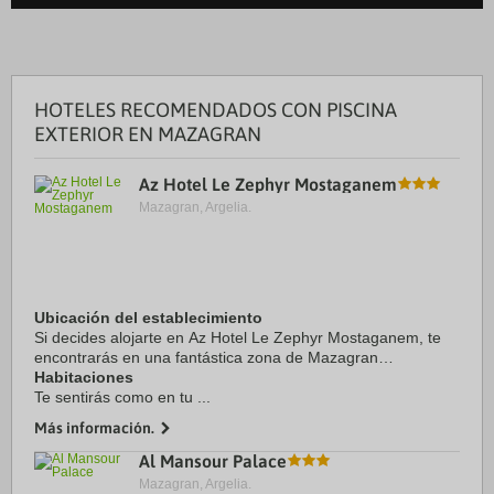
HOTELES RECOMENDADOS CON PISCINA
EXTERIOR EN MAZAGRAN
Az Hotel Le Zephyr Mostaganem
Mazagran, Argelia.
Ubicación del establecimiento
Si decides alojarte en Az Hotel Le Zephyr Mostaganem, te
encontrarás en una fantástica zona de Mazagran
(Sablettes), a 38,8 km de Hadjadj Plage.
Habitaciones
Te sentirás como en tu ...
Más información.
Al Mansour Palace
Mazagran, Argelia.