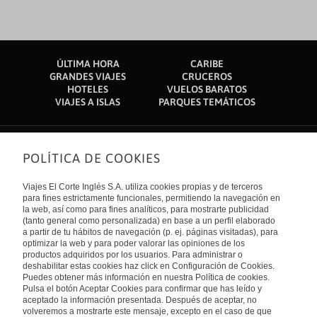
ÚLTIMA HORA
CARIBE
GRANDES VIAJES
CRUCEROS
HOTELES
VUELOS BARATOS
VIAJES A ISLAS
PARQUES TEMÁTICOS
POLÍTICA DE COOKIES
Sobre nosotros
Quiénes somos
Viajes El Corte Inglés S.A. utiliza cookies propias y de terceros
Financiación
Enlaces de interés
para fines estrictamente funcionales, permitiendo la navegación en
Sostenibilidad
la web, así como para fines analíticos, para mostrarte publicidad
Turismo accesible
(tanto general como personalizada) en base a un perfil elaborado
Guías de viaje
Tarjeta El Corte Inglés
a partir de tu hábitos de navegación (p. ej. páginas visitadas), para
Catálogos
Trabaja con nosotros
Internacional
optimizar la web y para poder valorar las opiniones de los
Auto check-in
El Corte Inglés
productos adquiridos por los usuarios. Para administrar o
Condiciones Generales
Canal Ético
deshabilitar estas cookies haz click en Configuración de Cookies.
Política de privacidad
España
Política de cookies
Puedes obtener más información en nuestra Política de cookies.
Accesibilidad
Pulsa el botón Aceptar Cookies para confirmar que has leído y
Empresas/ Grupos
aceptado la información presentada. Después de aceptar, no
Visita nuestro blog
volveremos a mostrarte este mensaje, excepto en el caso de que