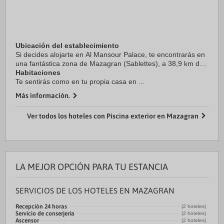
Ubicación del establecimiento
Si decides alojarte en Al Mansour Palace, te encontrarás en
una fantástica zona de Mazagran (Sablettes), a 38,9 km de
Hadjadj Plage.
Habitaciones
Te sentirás como en tu propia casa en ...
Más información.
Ver todos los hoteles con Piscina exterior en Mazagran
LA MEJOR OPCIÓN PARA TU ESTANCIA
SERVICIOS DE LOS HOTELES EN MAZAGRAN
Recepción 24 horas
(2 hoteles)
Servicio de conserjería
(2 hoteles)
Ascensor
(2 hoteles)