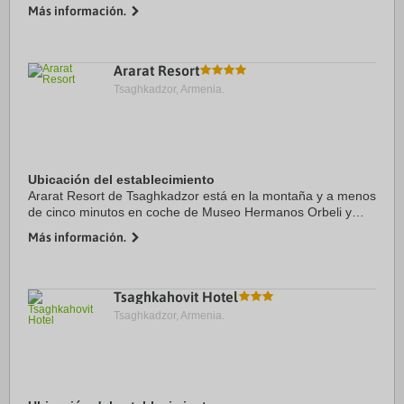
Teleférico de Tsaghkadzor y Museo Hermanos Orbeli.
Más información.
Además, este hotel de 4 estrellas se encuentra a 1,3 ...
Ararat Resort
Tsaghkadzor, Armenia.
Ubicación del establecimiento
Ararat Resort de Tsaghkadzor está en la montaña y a menos
de cinco minutos en coche de Museo Hermanos Orbeli y
Monasterio de Kecharis. Además, este complejo de 4
Más información.
estrellas se encuentra a 5,4 km de ...
Tsaghkahovit Hotel
Tsaghkadzor, Armenia.