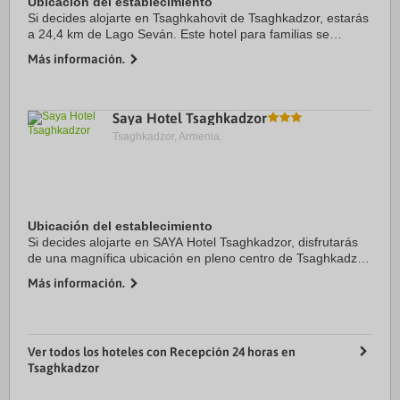
Ubicación del establecimiento
Si decides alojarte en Tsaghkahovit de Tsaghkadzor, estarás
a 24,4 km de Lago Seván. Este hotel para familias se
encuentra a pocos kilómetros de Madre Armenia y de
Más información.
Instituto Mashtóts de investigaciones ...
Saya Hotel Tsaghkadzor
Tsaghkadzor, Armenia.
Ubicación del establecimiento
Si decides alojarte en SAYA Hotel Tsaghkadzor, disfrutarás
de una magnífica ubicación en pleno centro de Tsaghkadzor,
a solo unos pasos de Museo Hermanos Orbeli y a apenas 6
Más información.
min a pie de Monasterio de ...
Ver todos los hoteles con Recepción 24 horas en
Tsaghkadzor