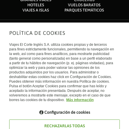
HOTELES
VUELOS BARATOS
VIAJES A ISLAS
PARQUES TEMÁTICOS
POLÍTICA DE COOKIES
Sobre nosotros
Quiénes somos
Viajes El Corte Inglés S.A. utiliza cookies propias y de terceros
Financiación
Enlaces de interés
para fines estrictamente funcionales, permitiendo la navegación en
Sostenibilidad
la web, así como para fines analíticos, para mostrarte publicidad
Turismo accesible
(tanto general como personalizada) en base a un perfil elaborado
Guías de viaje
Tarjeta El Corte Inglés
a partir de tu hábitos de navegación (p. ej. páginas visitadas), para
Catálogos
Trabaja con nosotros
Internacional
optimizar la web y para poder valorar las opiniones de los
Auto check-in
El Corte Inglés
productos adquiridos por los usuarios. Para administrar o
Condiciones Generales
Canal Ético
deshabilitar estas cookies haz click en Configuración de Cookies.
Política de privacidad
España
Política de cookies
Puedes obtener más información en nuestra Política de cookies.
Accesibilidad
Pulsa el botón Aceptar Cookies para confirmar que has leído y
Empresas/ Grupos
aceptado la información presentada. Después de aceptar, no
Visita nuestro blog
volveremos a mostrarte este mensaje, excepto en el caso de que
borres las cookies de tu dispositivo.
Más información
Blog de Viajes el Corte inglés
Configuración de cookies
RECHAZARLAS TODAS