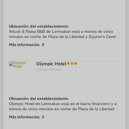
Ubicación del establecimiento
Artush & Raisa B&B de Leninakan está a menos de cinco
minutos en coche de Plaza de la Libertad y Gyumri's Central
Park. Además, este bed and breakfast se encuentra a 3,5
Más información.
km de Museum of National ...
Olympic Hotel
Gyumri, Armenia.
Ubicación del establecimiento
Olympic Hotel de Leninakan está en el barrio financiero y a
menos de cinco minutos en coche de Plaza de la Libertad y
Gyumri's Central Park. Además, este hotel se encuentra a
Más información.
2,4 km de Museum of National ...