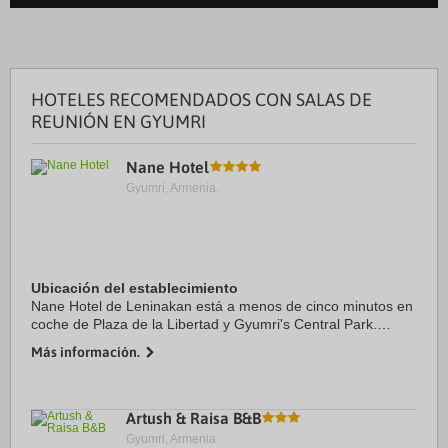
HOTELES RECOMENDADOS CON SALAS DE
REUNIÓN EN GYUMRI
Nane Hotel
Gyumri, Armenia.
Ubicación del establecimiento
Nane Hotel de Leninakan está a menos de cinco minutos en
coche de Plaza de la Libertad y Gyumri's Central Park.
Además, este hotel se encuentra a 2,6 km de Museum of
Más información.
National Architecture and Urban Life of ...
Artush & Raisa B&B
Gyumri, Armenia.