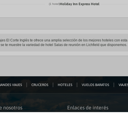
Holiday Inn Express Hotel
(1 hotel)
jes El Corte Inglés te ofrece una amplia selección de los mejores hoteles con esta c
e se te muestre la variedad de hotel Salas de reunión en Lichfield que disponemos.
ANDES VIAJES
CRUCEROS
HOTELES
VUELOS BARATOS
VIAJES
e nosotros
Enlaces de interés
s somos
Guías de viaje
iación
Catálogos
bilidad
Auto check-in