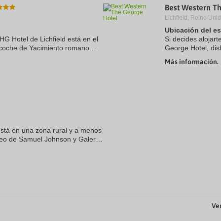
Best Western T
a
te.
date.
Lichfield, Reino Unid
ress
Press
Ubicación del e
e
the
IHG Hotel de Lichfield está en el
estion
question
Si decides alojart
ark
mark
n coche de Yacimiento romano
George Hotel, dis
ey
key
seo de Samuel Johnson.
centro de Lichfie
Más información.
to
museo de Samuel 
t
get
e
the
eyboard
keyboard
ortcuts
shortcuts
r
for
hanging
changing
tes.
dates.
está en una zona rural y a menos
eo de Samuel Johnson y Galería
tre. Además, este hotel se
Ver