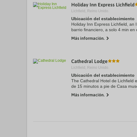
Holiday Inn Express Lichfield
a
da
Lichfield, Reino Unido.
P
Ubicación del establecimiento
th
Holiday Inn Express Lichfield, an 
qu
m
barrio financiero, a solo 4 min e
k
Letocetum y a 5 min de Casa mu
Más información.
to
Además, este hotel se ...
ge
th
k
sh
Cathedral Lodge
fo
Lichfield, Reino Unido.
c
da
Ubicación del establecimiento
The Cathedral Hotel de Lichfield 
de 15 minutos a pie de Casa mus
Curborough Antiques & Crafts Cen
Más información.
encuentra a 11 km ...