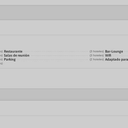
Restaurante
Bar-Lounge
es)
(3 hoteles)
Salas de reunión
Wifi
es)
(3 hoteles)
Parking
Adaptado para
es)
(2 hoteles)
es)