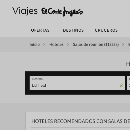
OFERTAS
DESTINOS
CRUCEROS
Inicio
Hoteles
Salas de reunión (112235)
H
Destino
N
fo
to
in
wi
th
HOTELES RECOMENDADOS CON SALAS DE 
ca
a
se