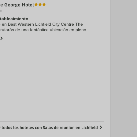
he George Hotel
o.
stablecimiento
e en Best Western Lichfield City Centre The
frutarás de una fantástica ubicación en pleno
ld, a menos de cinco minutos a pie de Casa
...
 todos los hoteles con Salas de reunión en Lichfield