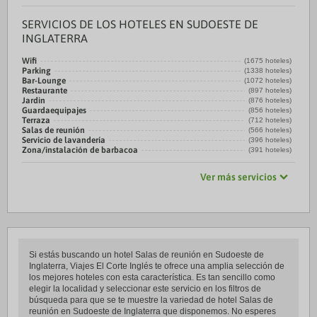
SERVICIOS DE LOS HOTELES EN SUDOESTE DE
INGLATERRA
Wifi
(1675 hoteles)
Parking
(1338 hoteles)
Bar-Lounge
(1072 hoteles)
Restaurante
(897 hoteles)
Jardin
(876 hoteles)
Guardaequipajes
(856 hoteles)
Terraza
(712 hoteles)
Salas de reunión
(566 hoteles)
Servicio de lavandería
(396 hoteles)
Zona/instalación de barbacoa
(391 hoteles)
Ver más servicios
Si estás buscando un hotel Salas de reunión en Sudoeste de
Inglaterra, Viajes El Corte Inglés te ofrece una amplia selección de
los mejores hoteles con esta característica. Es tan sencillo como
elegir la localidad y seleccionar este servicio en los filtros de
búsqueda para que se te muestre la variedad de hotel Salas de
reunión en Sudoeste de Inglaterra que disponemos. No esperes