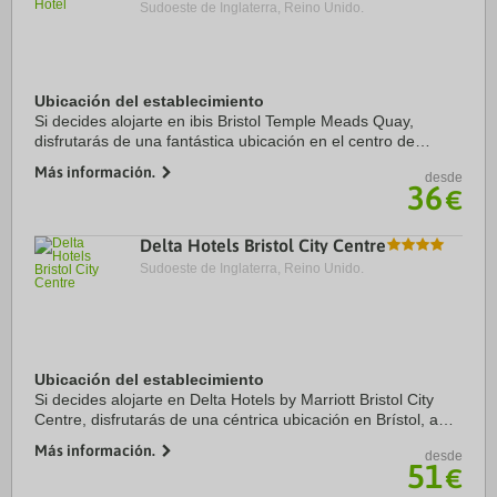
Sudoeste de Inglaterra, Reino Unido.
Ubicación del establecimiento
Si decides alojarte en ibis Bristol Temple Meads Quay,
disfrutarás de una fantástica ubicación en el centro de
Brístol, a solo cinco minutos en coche de Centro comercial
Más información.
desde
Cabot Circus y University of ...
36
€
Delta Hotels Bristol City Centre
Sudoeste de Inglaterra, Reino Unido.
Ubicación del establecimiento
Si decides alojarte en Delta Hotels by Marriott Bristol City
Centre, disfrutarás de una céntrica ubicación en Brístol, a
pocos pasos de Centro comercial Cabot Circus y a 10
Más información.
desde
minutos a pie de Mercado de St ...
51
€