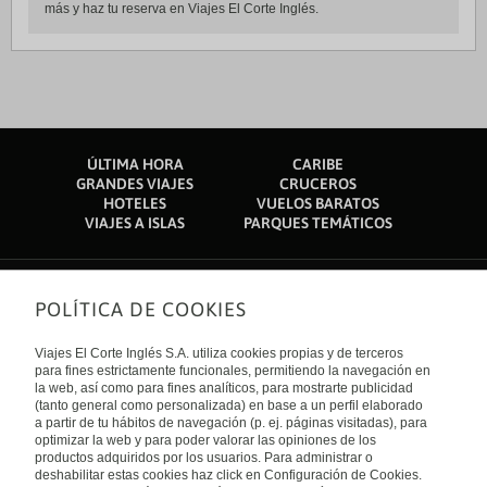
más y haz tu reserva en Viajes El Corte Inglés.
ÚLTIMA HORA
CARIBE
GRANDES VIAJES
CRUCEROS
HOTELES
VUELOS BARATOS
VIAJES A ISLAS
PARQUES TEMÁTICOS
POLÍTICA DE COOKIES
Sobre nosotros
Quiénes somos
Viajes El Corte Inglés S.A. utiliza cookies propias y de terceros
Financiación
Enlaces de interés
para fines estrictamente funcionales, permitiendo la navegación en
Sostenibilidad
la web, así como para fines analíticos, para mostrarte publicidad
Turismo accesible
(tanto general como personalizada) en base a un perfil elaborado
Guías de viaje
Tarjeta El Corte Inglés
a partir de tu hábitos de navegación (p. ej. páginas visitadas), para
Catálogos
Trabaja con nosotros
Internacional
optimizar la web y para poder valorar las opiniones de los
Auto check-in
El Corte Inglés
productos adquiridos por los usuarios. Para administrar o
Condiciones Generales
Canal Ético
deshabilitar estas cookies haz click en Configuración de Cookies.
Política de privacidad
España