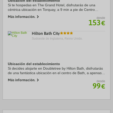
Ubicación del establecimiento
Si te hospedas en The Grand Hotel, disfrutarás de una
céntrica ubicación en Torquay, a 9 min a pie de Centro
Internacional de Conferencias Riviera y a 12 min de Teatro
Más información.
desde
Princess. Además, este hotel de playa ...
153
€
Hilton Bath City
Sudoeste de Inglaterra, Reino Unido.
Ubicación del establecimiento
Si decides alojarte en Doubletree by Hilton Bath, disfrutarás
de una fantástica ubicación en el centro de Bath, a apenas
cinco minutos en coche de Cotswolds y Barrio Artisan.
Más información.
desde
Además, este hotel de 4 ...
99
€