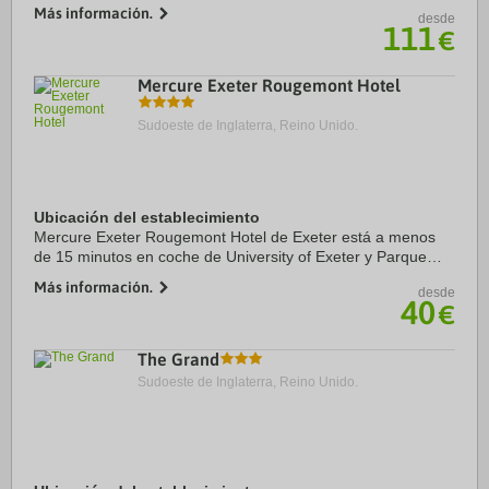
coche de Cirencester Church y Corinium Museum. Además,
Más información.
desde
este hotel con spa se encuentra a 8,9 km ...
111
€
Mercure Exeter Rougemont Hotel
Sudoeste de Inglaterra, Reino Unido.
Ubicación del establecimiento
Mercure Exeter Rougemont Hotel de Exeter está a menos
de 15 minutos en coche de University of Exeter y Parque
nacional de Dartmoor. Además, este hotel se encuentra a
Más información.
desde
0,1 km de Museo y galería de arte Royal ...
40
€
The Grand
Sudoeste de Inglaterra, Reino Unido.