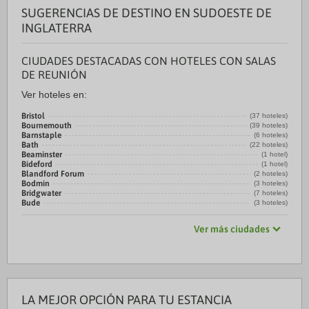
SUGERENCIAS DE DESTINO EN SUDOESTE DE
INGLATERRA
CIUDADES DESTACADAS CON HOTELES CON SALAS
DE REUNIÓN
Ver hoteles en:
Bristol
(37 hoteles)
Bournemouth
(39 hoteles)
Barnstaple
(6 hoteles)
Bath
(22 hoteles)
Beaminster
(1 hotel)
Bideford
(1 hotel)
Blandford Forum
(2 hoteles)
Bodmin
(3 hoteles)
Bridgwater
(7 hoteles)
Bude
(3 hoteles)
Ver más ciudades
LA MEJOR OPCIÓN PARA TU ESTANCIA