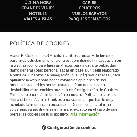
ÚLTIMA HORA
CARIBE
GRANDES VIAJES
CRUCEROS
HOTELES
VUELOS BARATOS
VIAJES A ISLAS
PARQUES TEMÁTICOS
POLÍTICA DE COOKIES
Sobre nosotros
Quiénes somos
Viajes El Corte Inglés S.A. utiliza cookies propias y de terceros
Financiación
Enlaces de interés
para fines estrictamente funcionales, permitiendo la navegación en
Sostenibilidad
la web, así como para fines analíticos, para mostrarte publicidad
Turismo accesible
(tanto general como personalizada) en base a un perfil elaborado
Guías de viaje
Tarjeta El Corte Inglés
a partir de tu hábitos de navegación (p. ej. páginas visitadas), para
Catálogos
Trabaja con nosotros
Internacional
optimizar la web y para poder valorar las opiniones de los
Auto check-in
El Corte Inglés
productos adquiridos por los usuarios. Para administrar o
Condiciones Generales
Canal Ético
deshabilitar estas cookies haz click en Configuración de Cookies.
Política de privacidad
España
Política de cookies
Puedes obtener más información en nuestra Política de cookies.
Accesibilidad
Pulsa el botón Aceptar Cookies para confirmar que has leído y
Empresas/ Grupos
aceptado la información presentada. Después de aceptar, no
Visita nuestro blog
volveremos a mostrarte este mensaje, excepto en el caso de que
borres las cookies de tu dispositivo.
Más información
Blog de Viajes el Corte inglés
Configuración de cookies