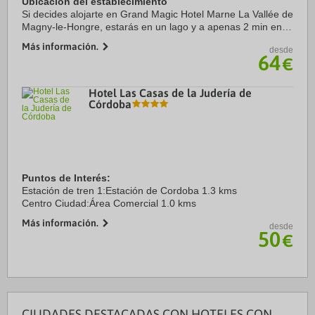
Ubicación del establecimiento
Si decides alojarte en Grand Magic Hotel Marne La Vallée de
Magny-le-Hongre, estarás en un lago y a apenas 2 min en
coche de Val d'Europe y a 7 de Walt Disney Studios Park.
Más información.
desde
Además, este hotel para familias ...
64
€
Hotel Las Casas de la Judería de
Córdoba
Puntos de Interés:
Estación de tren 1:Estación de Cordoba 1.3 kms
Centro Ciudad:Área Comercial 1.0 kms
Más información.
desde
50
€
CIUDADES DESTACADAS CON HOTELES CON