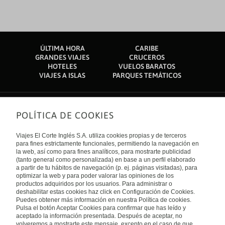
ÚLTIMA HORA
CARIBE
GRANDES VIAJES
CRUCEROS
HOTELES
VUELOS BARATOS
VIAJES A ISLAS
PARQUES TEMÁTICOS
POLÍTICA DE COOKIES
Sobre nosotros
Quiénes somos
Viajes El Corte Inglés S.A. utiliza cookies propias y de terceros
Financiación
Enlaces de interés
para fines estrictamente funcionales, permitiendo la navegación en
Sostenibilidad
la web, así como para fines analíticos, para mostrarte publicidad
Turismo accesible
(tanto general como personalizada) en base a un perfil elaborado
Guías de viaje
Tarjeta El Corte Inglés
a partir de tu hábitos de navegación (p. ej. páginas visitadas), para
Catálogos
Trabaja con nosotros
Internacional
optimizar la web y para poder valorar las opiniones de los
Auto check-in
El Corte Inglés
productos adquiridos por los usuarios. Para administrar o
Condiciones Generales
Canal Ético
deshabilitar estas cookies haz click en Configuración de Cookies.
Política de privacidad
España
Política de cookies
Puedes obtener más información en nuestra Política de cookies.
Accesibilidad
Pulsa el botón Aceptar Cookies para confirmar que has leído y
Empresas/ Grupos
aceptado la información presentada. Después de aceptar, no
Visita nuestro blog
volveremos a mostrarte este mensaje, excepto en el caso de que