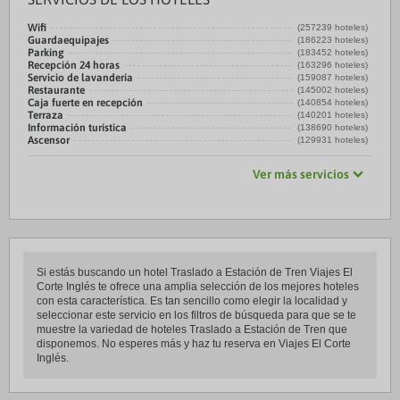
Wifi
(257239 hoteles)
Guardaequipajes
(186223 hoteles)
Parking
(183452 hoteles)
Recepción 24 horas
(163296 hoteles)
Servicio de lavandería
(159087 hoteles)
Restaurante
(145002 hoteles)
Caja fuerte en recepción
(140854 hoteles)
Terraza
(140201 hoteles)
Información turística
(138690 hoteles)
Ascensor
(129931 hoteles)
Ver más servicios
Si estás buscando un hotel Traslado a Estación de Tren Viajes El
Corte Inglés te ofrece una amplia selección de los mejores hoteles
con esta característica. Es tan sencillo como elegir la localidad y
seleccionar este servicio en los filtros de búsqueda para que se te
muestre la variedad de hoteles Traslado a Estación de Tren que
disponemos. No esperes más y haz tu reserva en Viajes El Corte
Inglés.