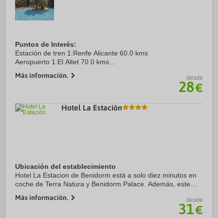
Puntos de Interés:
Estación de tren 1:Renfe Alicante 60.0 kms
Aeropuerto 1:El Altet 70.0 kms
Centro Ciudad:Plaza Triangular 3.0 kms
Más información.
desde
28
€
Hotel La Estación
Ubicación del establecimiento
Hotel La Estacion de Benidorm está a solo diez minutos en
coche de Terra Natura y Benidorm Palace. Además, este
hotel se encuentra a 2,5 km de Playa de Levante y a 3,3 km
Más información.
desde
de Playa de ...
31
€