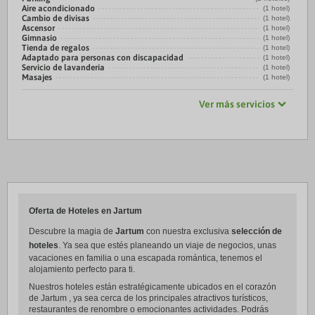
Aire acondicionado
(1 hotel)
Cambio de divisas
(1 hotel)
Ascensor
(1 hotel)
Gimnasio
(1 hotel)
Tienda de regalos
(1 hotel)
Adaptado para personas con discapacidad
(1 hotel)
Servicio de lavandería
(1 hotel)
Masajes
(1 hotel)
Ver más servicios
Oferta de Hoteles en Jartum
Descubre la magia de
Jartum
con nuestra exclusiva
selección de
hoteles
. Ya sea que estés planeando un viaje de negocios, unas
vacaciones en familia o una escapada romántica, tenemos el
alojamiento perfecto para ti.
Nuestros hoteles están estratégicamente ubicados en el corazón
de Jartum , ya sea cerca de los principales atractivos turísticos,
restaurantes de renombre o emocionantes actividades. Podrás