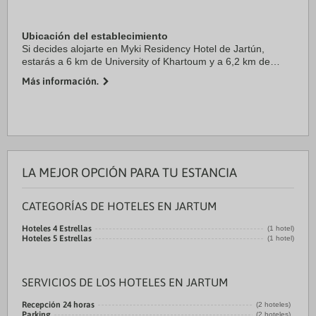
Ubicación del establecimiento
Si decides alojarte en Myki Residency Hotel de Jartún,
estarás a 6 km de University of Khartoum y a 6,2 km de
Khartoum Stadium. Además, este hotel se encuentra a 7,1
Más información.
km de Sudan University of Science and ...
LA MEJOR OPCIÓN PARA TU ESTANCIA
CATEGORÍAS DE HOTELES EN JARTUM
Hoteles 4 Estrellas
(1 hotel)
Hoteles 5 Estrellas
(1 hotel)
SERVICIOS DE LOS HOTELES EN JARTUM
Recepción 24 horas
(2 hoteles)
Parking
(2 hoteles)