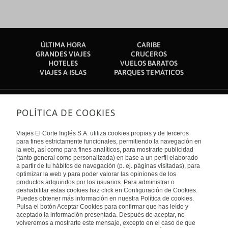
ÚLTIMA HORA
CARIBE
GRANDES VIAJES
CRUCEROS
HOTELES
VUELOS BARATOS
VIAJES A ISLAS
PARQUES TEMÁTICOS
POLÍTICA DE COOKIES
Sobre nosotros
Quiénes somos
Viajes El Corte Inglés S.A. utiliza cookies propias y de terceros
Financiación
Enlaces de interés
para fines estrictamente funcionales, permitiendo la navegación en
Sostenibilidad
la web, así como para fines analíticos, para mostrarte publicidad
Turismo accesible
(tanto general como personalizada) en base a un perfil elaborado
Guías de viaje
Tarjeta El Corte Inglés
a partir de tu hábitos de navegación (p. ej. páginas visitadas), para
Catálogos
Trabaja con nosotros
Internacional
optimizar la web y para poder valorar las opiniones de los
Auto check-in
El Corte Inglés
productos adquiridos por los usuarios. Para administrar o
Condiciones Generales
Canal Ético
deshabilitar estas cookies haz click en Configuración de Cookies.
Política de privacidad
España
Política de cookies
Puedes obtener más información en nuestra Política de cookies.
Accesibilidad
Pulsa el botón Aceptar Cookies para confirmar que has leído y
Empresas/ Grupos
aceptado la información presentada. Después de aceptar, no
Visita nuestro blog
volveremos a mostrarte este mensaje, excepto en el caso de que