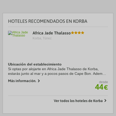
HOTELES RECOMENDADOS EN KORBA
Africa Jade Thalasso
Korba, Túnez.
Ubicación del establecimiento
Si optas por alojarte en Africa Jade Thalasso de Korba,
estarás junto al mar y a pocos pasos de Cape Bon. Además,
este hotel de playa se encuentra a 32,1 km de Playa de
Más información.
desde
Hammamet y a 40,9 km de Yasmine ...
44
€
Ver todos los hoteles de Korba