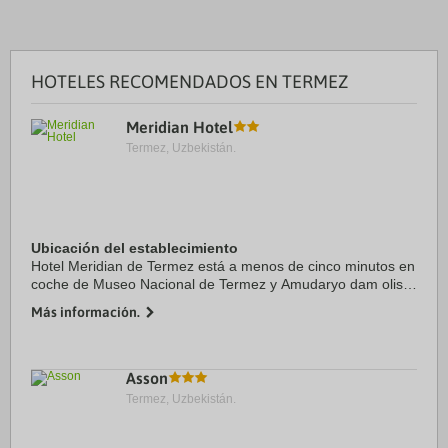
HOTELES RECOMENDADOS EN TERMEZ
Meridian Hotel
Termez, Uzbekistán.
Ubicación del establecimiento
Hotel Meridian de Termez está a menos de cinco minutos en
coche de Museo Nacional de Termez y Amudaryo dam olish
maskani. Además, este hotel se encuentra a 10,3 km de
Más información.
Mausoleo del Sultán ...
Asson
Termez, Uzbekistán.