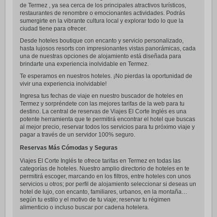
de Termez , ya sea cerca de los principales atractivos turísticos,
restaurantes de renombre o emocionantes actividades. Podrás
sumergirte en la vibrante cultura local y explorar todo lo que la
ciudad tiene para ofrecer.
Desde hoteles boutique con encanto y servicio personalizado,
hasta lujosos resorts con impresionantes vistas panorámicas, cada
una de nuestras opciones de alojamiento está diseñada para
brindarte una experiencia inolvidable en Termez.
Te esperamos en nuestros hoteles. ¡No pierdas la oportunidad de
vivir una experiencia inolvidable!
Ingresa tus fechas de viaje en nuestro buscador de hoteles en
Termez y sorpréndete con las mejores tarifas de la web para tu
destino. La central de reservas de Viajes El Corte Inglés es una
potente herramienta que te permitirá encontrar el hotel que buscas
al mejor precio, reservar todos los servicios para tu próximo viaje y
pagar a través de un servidor 100% seguro.
Reservas Más Cómodas y Seguras
Viajes El Corte Inglés te ofrece tarifas en Termez en todas las
categorías de hoteles. Nuestro amplio directorio de hoteles en te
permitirá escoger, marcando en los filtros, entre hoteles con unos
servicios u otros; por perfil de alojamiento seleccionar si deseas un
hotel de lujo, con encanto, familiares, urbanos, en la montaña…
según tu estilo y el motivo de tu viaje; reservar tu régimen
alimenticio o incluso buscar por cadena hotelera.