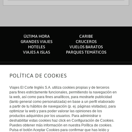
ÚLTIMA HORA
CARIBE
GRANDES VIAJES
CRUCEROS
HOTELES
VUELOS BARATOS
VIAJES A ISLAS
PARQUES TEMÁTICOS
POLÍTICA DE COOKIES
Sobre nosotros
Quiénes somos
Viajes El Corte Inglés S.A. utiliza cookies propias y de terceros
Financiación
Enlaces de interés
para fines estrictamente funcionales, permitiendo la navegación en
Sostenibilidad
la web, así como para fines analíticos, para mostrarte publicidad
Turismo accesible
(tanto general como personalizada) en base a un perfil elaborado
Guías de viaje
Tarjeta El Corte Inglés
a partir de tu hábitos de navegación (p. ej. páginas visitadas), para
Catálogos
Trabaja con nosotros
Internacional
optimizar la web y para poder valorar las opiniones de los
Auto check-in
El Corte Inglés
productos adquiridos por los usuarios. Para administrar o
Condiciones Generales
Canal Ético
deshabilitar estas cookies haz click en Configuración de Cookies.
Política de privacidad
España
Política de cookies
Puedes obtener más información en nuestra Política de cookies.
Accesibilidad
Pulsa el botón Aceptar Cookies para confirmar que has leído y