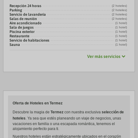
Recepción 24 horas
(2 hoteles)
Parking
(2 hoteles)
Servicio de lavandería
(2 hoteles)
Salas de reunión
(2 hoteles)
Aire acondicionado
(1 hotel)
Sala de juegos
(1 hotel)
Piscina exterior
(1 hotel)
Restaurante
(1 hotel)
Servicio de habitaciones
(1 hotel)
Sauna
(1 hotel)
Ver más servicios
Oferta de Hoteles en Termez
Descubre la magia de
Termez
con nuestra exclusiva
selección de
hoteles
. Ya sea que estés planeando un viaje de negocios, unas
vacaciones en familia o una escapada romántica, tenemos el
alojamiento perfecto para ti.
Nuestros hoteles están estratégicamente ubicados en el corazón