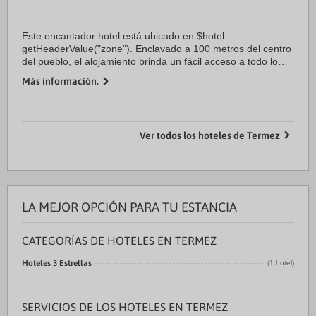
Este encantador hotel está ubicado en $hotel.
getHeaderValue("zone"). Enclavado a 100 metros del centro
del pueblo, el alojamiento brinda un fácil acceso a todo lo
que este destino tiene para ofrecer. Los clientes encontrarán
Más información.
el aeropuerto a 11. 0 ...
Ver todos los hoteles de Termez
LA MEJOR OPCIÓN PARA TU ESTANCIA
CATEGORÍAS DE HOTELES EN TERMEZ
Hoteles 3 Estrellas
(1 hotel)
SERVICIOS DE LOS HOTELES EN TERMEZ