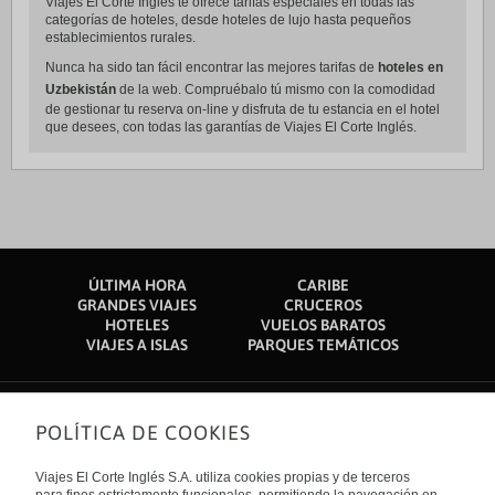
Viajes El Corte Inglés te ofrece tarifas especiales en todas las
categorías de hoteles, desde hoteles de lujo hasta pequeños
establecimientos rurales.
Nunca ha sido tan fácil encontrar las mejores tarifas de
hoteles en
Uzbekistán
de la web. Compruébalo tú mismo con la comodidad
de gestionar tu reserva on-line y disfruta de tu estancia en el hotel
que desees, con todas las garantías de Viajes El Corte Inglés.
ÚLTIMA HORA
CARIBE
GRANDES VIAJES
CRUCEROS
HOTELES
VUELOS BARATOS
VIAJES A ISLAS
PARQUES TEMÁTICOS
POLÍTICA DE COOKIES
Sobre nosotros
Quiénes somos
Viajes El Corte Inglés S.A. utiliza cookies propias y de terceros
Financiación