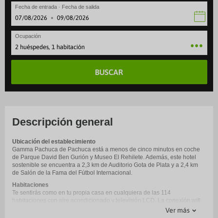
Fecha de entrada · Fecha de salida
·
Ocupación
2 huéspedes, 1 habitación
BUSCAR
Descripción general
Ubicación del establecimiento
Gamma Pachuca de Pachuca está a menos de cinco minutos en coche
de Parque David Ben Gurión y Museo El Rehilete. Además, este hotel
sostenible se encuentra a 2,3 km de Auditorio Gota de Plata y a 2,4 km
de Salón de la Fama del Fútbol Internacional.
Habitaciones
Te sentirás como en tu propia casa en cualquiera de las 114
habitaciones con aire acondicionado y televisión LCD. La conexión wifi
gratis te mantendrá en contacto con los tuyos. Además, podrás disfrutar
Ver más
de canales por cable. El baño privado con ducha está provisto de