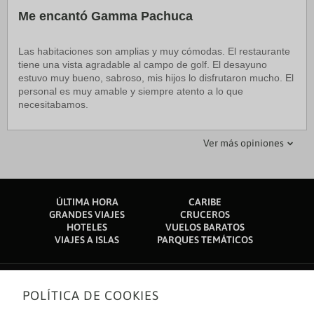
Me encantó Gamma Pachuca
Las habitaciones son amplias y muy cómodas. El restaurante
tiene una vista agradable al campo de golf. El desayuno
estuvo muy bueno, sabroso, mis hijos lo disfrutaron mucho. El
personal es muy amable y siempre atento a lo que
necesitabamos.
rangelcmanuel
ventassureste
Ver más opiniones
22 junio 2020
29 junio 2020
Buen hotel
Excelente.
ÚLTIMA HORA
CARIBE
El costo de los alimentos es elevado en algunos casos, la
Me parecio buena mi estancia en el hotel, con todas las
GRANDES VIAJES
CRUCEROS
variedad en el caso de los desayunos se me hace un poco
medidas necesarias para la contingencia del Covid-19 que
HOTELES
VUELOS BARATOS
limitado. La estancia en general fue muy placentera y las
estamos viviendo, realmente estuvo bien la el desayuno
VIAJES A ISLAS
PARQUES TEMÁTICOS
habitaciones están muy cómodas
acorde a lo que que requería comer.
POLÍTICA DE COOKIES
Sobre nosotros