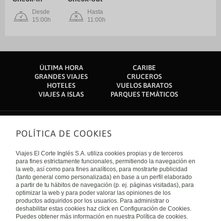
Desde
Hasta
15:00h
11:00h
ÚLTIMA HORA
CARIBE
GRANDES VIAJES
CRUCEROS
HOTELES
VUELOS BARATOS
VIAJES A ISLAS
PARQUES TEMÁTICOS
POLÍTICA DE COOKIES
Sobre nosotros
Quiénes somos
Viajes El Corte Inglés S.A. utiliza cookies propias y de terceros
Financiación
Enlaces de interés
para fines estrictamente funcionales, permitiendo la navegación en
Sostenibilidad
la web, así como para fines analíticos, para mostrarte publicidad
Turismo accesible
(tanto general como personalizada) en base a un perfil elaborado
Guías de viaje
Tarjeta El Corte Inglés
a partir de tu hábitos de navegación (p. ej. páginas visitadas), para
Catálogos
Trabaja con nosotros
Internacional
optimizar la web y para poder valorar las opiniones de los
Auto check-in
El Corte Inglés
productos adquiridos por los usuarios. Para administrar o
Condiciones Generales
Canal Ético
deshabilitar estas cookies haz click en Configuración de Cookies.
Política de privacidad
España
Política de cookies
Puedes obtener más información en nuestra Política de cookies.