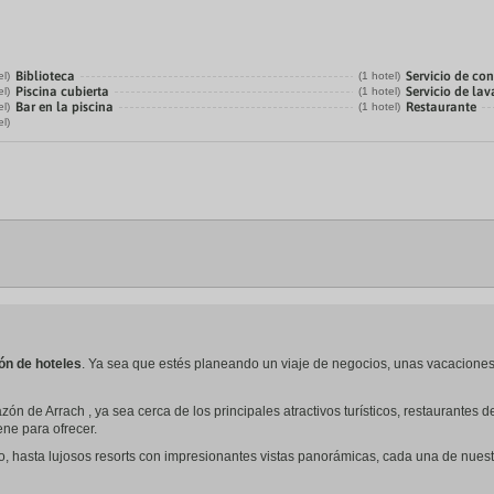
Biblioteca
Servicio de con
el)
(1 hotel)
Piscina cubierta
Servicio de la
el)
(1 hotel)
Bar en la piscina
Restaurante
el)
(1 hotel)
el)
ón de hoteles
. Ya sea que estés planeando un viaje de negocios, unas vacaciones
ón de Arrach , ya sea cerca de los principales atractivos turísticos, restaurante
iene para ofrecer.
o, hasta lujosos resorts con impresionantes vistas panorámicas, cada una de nues