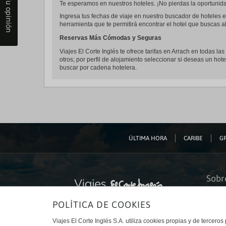
Tu opinión
Te esperamos en nuestros hoteles. ¡No pierdas la oportunidad
Ingresa tus fechas de viaje en nuestro buscador de hoteles e
herramienta que te permitirá encontrar el hotel que buscas al
Reservas Más Cómodas y Seguras
Viajes El Corte Inglés te ofrece tarifas en Arrach en todas la
otros; por perfil de alojamiento seleccionar si deseas un hote
buscar por cadena hotelera.
ÚLTIMA HORA
CARIBE
GR
Sobr
Quiéne
POLÍTICA DE COOKIES
Financ
Sosteni
Turism
Viajes El Corte Inglés S.A. utiliza cookies propias y de terceros