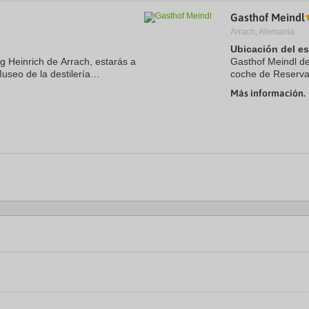
a
Gasthof Meindl
te.
date.
ress
Press
Arrach, Alemania.
e
the
Ubicación del e
estion
question
og Heinrich de Arrach, estarás a
Gasthof Meindl de 
ark
mark
useo de la destilería
coche de Reserva 
ey
key
 Arrach. Además, este hotel de 4
Bogen. Además, e
to
Más información.
t
get
8,5 km de Zoológic
e
the
eyboard
keyboard
ortcuts
shortcuts
r
for
hanging
changing
tes.
dates.