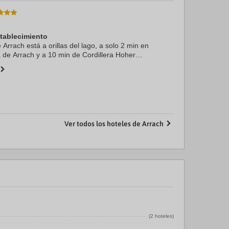
stablecimiento
Arrach está a orillas del lago, a solo 2 min en
de Arrach y a 10 min de Cordillera Hoher
sta casa de huéspedes con spa se encuentra a
o ...
Ver todos los hoteles de Arrach
(2 hoteles)