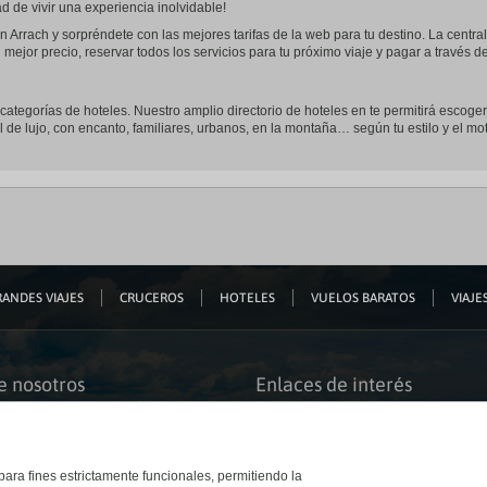
 de vivir una experiencia inolvidable!
n Arrach y sorpréndete con las mejores tarifas de la web para tu destino. La centra
 mejor precio, reservar todos los servicios para tu próximo viaje y pagar a través 
s categorías de hoteles. Nuestro amplio directorio de hoteles en te permitirá escoger
l de lujo, con encanto, familiares, urbanos, en la montaña… según tu estilo y el mot
ANDES VIAJES
CRUCEROS
HOTELES
VUELOS BARATOS
VIAJES
e nosotros
Enlaces de interés
s somos
Guías de viaje
iación
Catálogos
bilidad
Auto check-in
o accesible
Condiciones Generales
 para fines estrictamente funcionales, permitiendo la