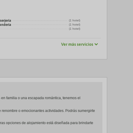
serjería
(1 hotel)
vandería
(1 hotel)
(1 hotel)
Ver más servicios
 en familia o una escapada romántica, tenemos el
s de renombre o emocionantes actividades. Podrás sumergirte
tras opciones de alojamiento está diseñada para brindarte