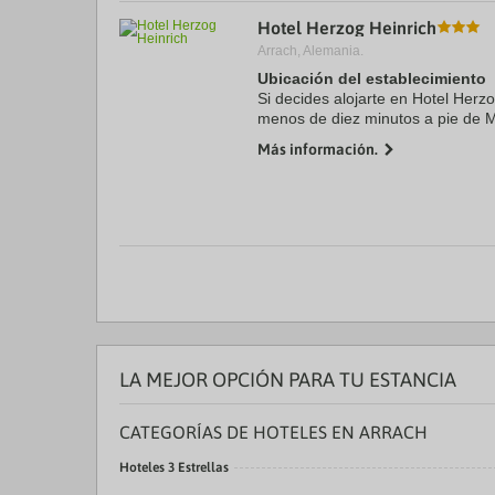
a
Hotel Herzog Heinrich
da
Arrach, Alemania.
P
th
Ubicación del establecimiento
qu
Si decides alojarte en Hotel Herz
m
menos de diez minutos a pie de M
k
Bärwurzerei Drexler y Reserva de
to
Más información.
estrellas se ...
ge
th
k
sh
fo
c
da
LA MEJOR OPCIÓN PARA TU ESTANCIA
CATEGORÍAS DE HOTELES EN ARRACH
Hoteles 3 Estrellas