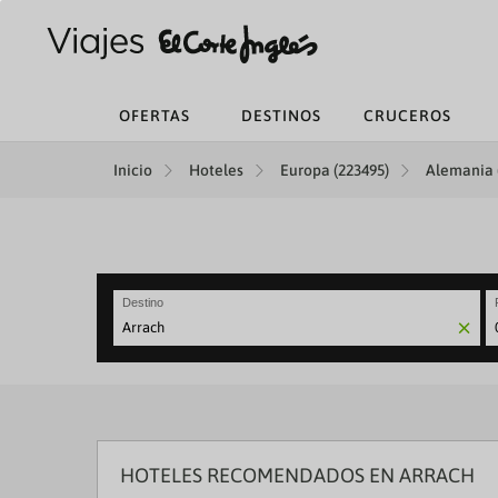
OFERTAS
DESTINOS
CRUCEROS
Inicio
Hoteles
Europa (223495)
Alemania 
Destino
N
fo
to
in
wi
th
ca
HOTELES RECOMENDADOS EN ARRACH
a
se