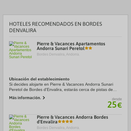
HOTELES RECOMENDADOS EN BORDES
DENVALIRA
Pierre & Vacances Apartamentos
Andorra Sunari Peretol
Bordes Denvalira, Andorra.
Ubicación del establecimiento
Si decides alojarte en Pierre & Vacances Andorra Sunari
Peretol de Bordes d'Envalira, estarás cerca de pistas de
esquí y a menos de 15 minutos a pie de Estación de esquí
Más información.
desde
Grandvalira y Bosc. Además, este ...
25
€
Pierre & Vacances Andorra Bordes
d'Envalira
Bordes Denvalira, Andorra.