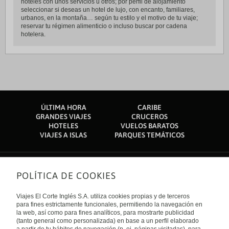
hoteles con unos servicios u otros; por perfil de alojamiento
seleccionar si deseas un hotel de lujo, con encanto, familiares,
urbanos, en la montaña… según tu estilo y el motivo de tu viaje;
reservar tu régimen alimenticio o incluso buscar por cadena
hotelera.
ÚLTIMA HORA
CARIBE
GRANDES VIAJES
CRUCEROS
HOTELES
VUELOS BARATOS
VIAJES A ISLAS
PARQUES TEMÁTICOS
POLÍTICA DE COOKIES
Sobre nosotros
Quiénes somos
Viajes El Corte Inglés S.A. utiliza cookies propias y de terceros
Financiación
Enlaces de interés
para fines estrictamente funcionales, permitiendo la navegación en
Sostenibilidad
la web, así como para fines analíticos, para mostrarte publicidad
Turismo accesible
(tanto general como personalizada) en base a un perfil elaborado
Guías de viaje
Tarjeta El Corte Inglés