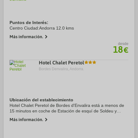
Puntos de Interés:
Centro Ciudad:Andorra 12.0 kms
Más información.
desde
18
€
Hotel Chalet Peretol
Bordes Denvalira, Andorra.
Ubicación del establecimiento
Hotel Chalet Peretol de Bordes d'Envalira está a menos de
15 minutos en coche de Estación de esquí de Soldeu y
Estación de esquí de Pas de la Casa. Además, este hotel se
Más información.
encuentra a 20,9 km de Spa Caldea ...