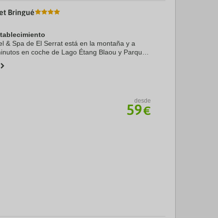
et Bringué
stablecimiento
el & Spa de El Serrat está en la montaña y a
inutos en coche de Lago Étang Blaou y Parque
y. Además, este hotel se encuentra a 16,1 km de
desde
59
€