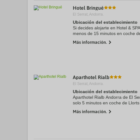
a
Hotel Bringué
da
El Serrat, Andorra.
P
th
Ubicación del establecimiento
qu
Si decides alojarte en Hotel & SPA
m
menos de 15 minutos en coche de 
k
de Sorteny. Además, este hotel de
to
Más información.
km de ...
ge
th
k
sh
fo
c
da
Aparthotel Rialb
El Serrat, Andorra.
Ubicación del establecimiento
Aparthotel Rialb Andorra de El Ser
solo 5 minutos en coche de Llorts 
Lake Trail. Además, este apartote
Más información.
encuentra a ...