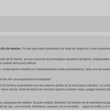
ción de hoteles
. Ya sea que estés planeando un viaje de negocios, unas vacacion
ón de El Serrat , ya sea cerca de los principales atractivos turísticos, restauran
la ciudad tiene para ofrecer.
o, hasta lujosos resorts con impresionantes vistas panorámicas, cada una de nues
 de vivir una experiencia inolvidable!
 El Serrat y sorpréndete con las mejores tarifas de la web para tu destino. La cent
 mejor precio, reservar todos los servicios para tu próximo viaje y pagar a través 
 las categorías de hoteles. Nuestro amplio directorio de hoteles en te permitirá esco
tel de lujo, con encanto, familiares, urbanos, en la montaña… según tu estilo y el mo