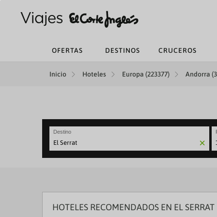
OFERTAS
DESTINOS
CRUCEROS
Inicio
Hoteles
Europa (223377)
Andorra (3
Destino
N
fo
to
in
wi
th
ca
HOTELES RECOMENDADOS EN EL SERRAT
a
se