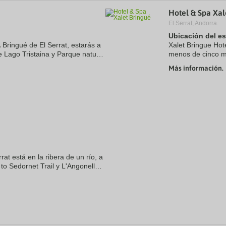
a
Hotel & Spa Xal
te.
date.
ress
Press
El Serrat, Andorra.
e
the
Ubicación del e
estion
question
 Bringué de El Serrat, estarás a
Xalet Bringue Hot
ark
mark
Lago Tristaina y Parque natural
menos de cinco m
ey
key
 4 estrellas se encuentra a 13,5
natural de Sorten
to
Más información.
t
get
Spa Caldea y a ...
e
the
eyboard
keyboard
ortcuts
shortcuts
r
for
hanging
changing
tes.
dates.
rat está en la ribera de un río, a
to Sedornet Trail y L'Angonella
l con campo de golf se