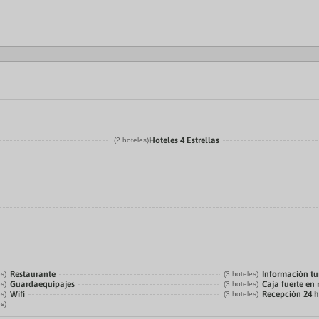
Hoteles 4 Estrellas
(2 hoteles)
Restaurante
Información tur
es)
(3 hoteles)
Guardaequipajes
Caja fuerte en
es)
(3 hoteles)
Wifi
Recepción 24 
es)
(3 hoteles)
es)