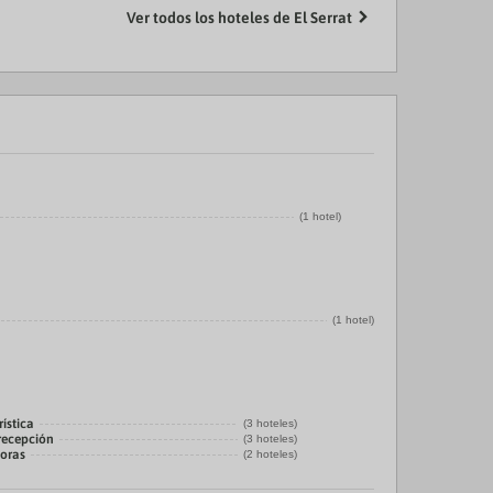
Ver todos los hoteles de El Serrat
(1 hotel)
(1 hotel)
ística
(3 hoteles)
 recepción
(3 hoteles)
horas
(2 hoteles)