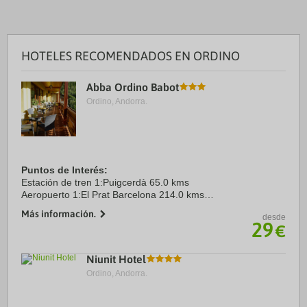
HOTELES RECOMENDADOS EN ORDINO
Abba Ordino Babot
Ordino, Andorra.
Puntos de Interés:
Estación de tren 1:Puigcerdà 65.0 kms
Aeropuerto 1:El Prat Barcelona 214.0 kms
Aeropuerto 2:Toulouse 200.0 kms
Más información.
desde
Centro Ciudad:Ordino 2.4 kms
29
€
Niunit Hotel
Ordino, Andorra.