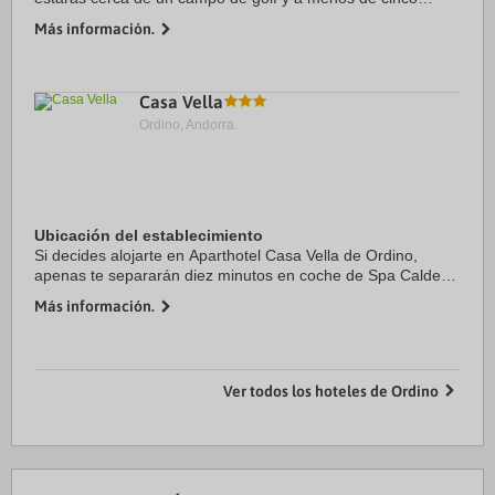
minutos ne coche de Sant Marti de La Cortinada y Casa de
Más información.
Areny Plandolit. Además, este ...
Casa Vella
Ordino, Andorra.
Ubicación del establecimiento
Si decides alojarte en Aparthotel Casa Vella de Ordino,
apenas te separarán diez minutos en coche de Spa Caldea
y Centro comercial Pyrenees en Andorra. Además, este
Más información.
apartamento de esquí se encuentra a 13 ...
Ver todos los hoteles de Ordino