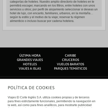
categorías de hoteles. Nuestro amplio directorio de hoteles en te
permitirá escoger, marcando en los filtros, entre hoteles con unos
servicios u otros; por perfil de alojamiento seleccionar si deseas un
hotel de lujo, con encanto, familiares, urbanos, en la montaña…
según tu estilo y el motivo de tu viaje; reservar tu régimen
alimenticio o incluso buscar por cadena hotelera.
ÚLTIMA HORA
CARIBE
GRANDES VIAJES
CRUCEROS
HOTELES
VUELOS BARATOS
VIAJES A ISLAS
PARQUES TEMÁTICOS
POLÍTICA DE COOKIES
Sobre nosotros
Quiénes somos
Viajes El Corte Inglés S.A. utiliza cookies propias y de terceros
Financiación
Enlaces de interés
para fines estrictamente funcionales, permitiendo la navegación en
Sostenibilidad
la web, así como para fines analíticos, para mostrarte publicidad
Turismo accesible