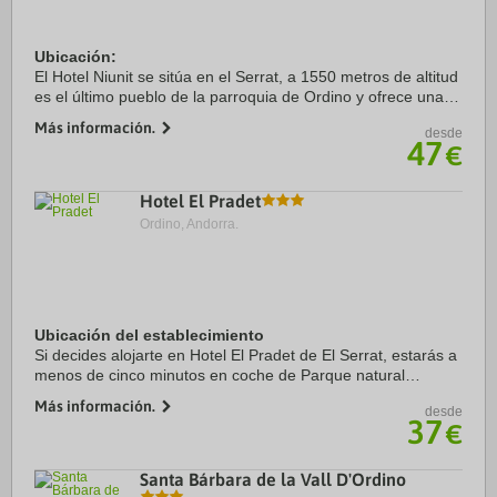
Ubicación:
El Hotel Niunit se sitúa en el Serrat, a 1550 metros de altitud
es el último pueblo de la parroquia de Ordino y ofrece una
vista panorámica al valle. Es uno de los pueblos más
Más información.
desde
agradables donde nuestros huéspedes podrán gozar ...
47
€
Hotel El Pradet
Ordino, Andorra.
Ubicación del establecimiento
Si decides alojarte en Hotel El Pradet de El Serrat, estarás a
menos de cinco minutos en coche de Parque natural
regional de los Pirineos del Ariège y Lago Étang Blaou.
Más información.
desde
Además, este hotel se encuentra a ...
37
€
Santa Bárbara de la Vall D'Ordino