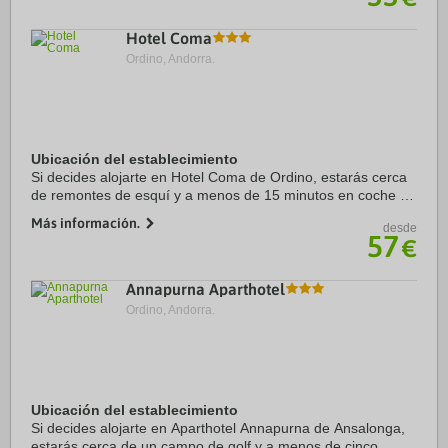
Hotel Coma
Ordino, Andorra.
Ubicación del establecimiento
Si decides alojarte en Hotel Coma de Ordino, estarás cerca
de remontes de esquí y a menos de 15 minutos en coche de
Spa Caldea y Centro comercial Pyrenees en Andorra.
Más información.
desde
Además, este hotel se encuentra a 17,6 ...
57
€
Annapurna Aparthotel
Ordino, Andorra.
Ubicación del establecimiento
Si decides alojarte en Aparthotel Annapurna de Ansalonga,
estarás cerca de un campo de golf y a menos de cinco