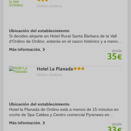
Ordino, Andorra.
Ubicación del establecimiento
Si decides alojarte en Hotel Rural Santa Bàrbara de la Vall
d'Ordino de Ordino, estarás en el casco histórico y a menos
de 15 minutos en coche de Spa Caldea y Centro comercial
Más información.
desde
Pyrenees en Andorra. Además, ...
35
€
Hotel La Planada
Ordino, Andorra.
Ubicación del establecimiento
Hotel la Planada de Ordino está a menos de 15 minutos en
coche de Spa Caldea y Centro comercial Pyrenees en
Andorra. Además, este hotel se encuentra a 18 km de
Más información.
desde
Estación de esquí Grandvalira y a 0,4 km de ...
33
€