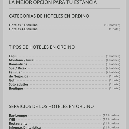
LA MEJOR OPCIÓN PARA TU ESTANCIA
CATEGORÍAS DE HOTELES EN ORDINO
Hoteles 3 Estrellas
(10 hoteles)
Hoteles 4 Estrellas
(1 hotel)
TIPOS DE HOTELES EN ORDINO
Esquí
(5 hoteles)
Montaña / Rural
(4 hoteles)
Románticos
(3 hoteles)
Spa / Relax
(2 hoteles)
Familiar
(2 hoteles)
de Negocios
(1 hotel)
Golf
(1 hotel)
Solo adultos
(1 hotel)
Boutique
(1 hotel)
SERVICIOS DE LOS HOTELES EN ORDINO
Bar-Lounge
(12 hoteles)
Wifi
(12 hoteles)
Restaurante
(11 hoteles)
Información turística
(11 hoteles)