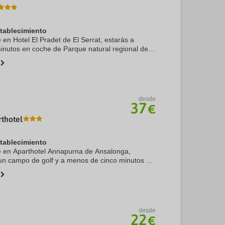
stablecimiento
e en Hotel El Pradet de El Serrat, estarás a
nutos en coche de Parque natural regional de
Ariège y Lago Étang Blaou. Además, este hotel se
desde
37
€
thotel
stablecimiento
te en Aparthotel Annapurna de Ansalonga,
un campo de golf y a menos de cinco minutos ne
ti de La Cortinada y Casa de Areny Plandolit.
desde
22
€