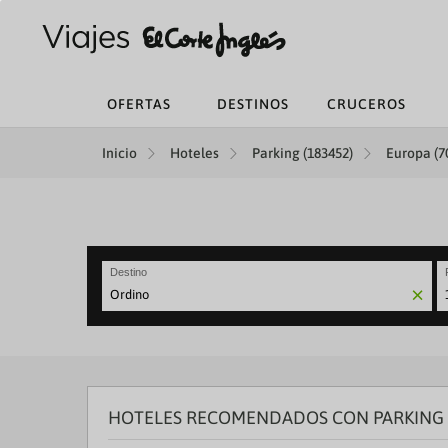
OFERTAS
DESTINOS
CRUCEROS
Inicio
Hoteles
Parking (183452)
Europa (7
Destino
N
fo
to
in
wi
th
HOTELES RECOMENDADOS CON PARKING
ca
a
se