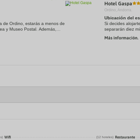
Hotel Gaspa
Ordino, Andorra.
Ubicación del e
lla de Ordino, estarás a menos de
Si decides alojar
ea y Museo Postal. Además,
separarán diez m
m de Naturlandia (parque
comercial Pyrene
Más información.
a 16,8 km de Esta
Wifi
Restaurante
es)
(12 hoteles)