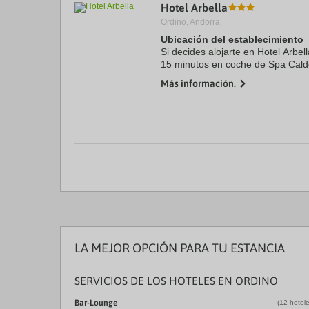
Hotel Arbella
Ordino, Andorra.
Ubicación del establecimiento
Si decides alojarte en Hotel Arbe
15 minutos en coche de Spa Cald
este hotel se encuentra a 23,8 k
Más información.
turístico) y a 23,9 km ...
LA MEJOR OPCIÓN PARA TU ESTANCIA
SERVICIOS DE LOS HOTELES EN ORDINO
Bar-Lounge
(12 hotel