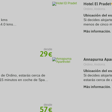
Hotel El Pradet
a
te.
date.
Ordino, Andorra.
ress
Press
Ubicación del e
e
the
0 kms
estion
question
Si decides alojart
ark
mark
14.0 kms
menos de cinco mi
ey
key
los Pirineos del 
Más información.
to
encuentra a ...
t
get
e
the
eyboard
keyboard
ortcuts
shortcuts
desde
29
r
for
€
hanging
changing
Annapurna Apar
tes.
dates.
Ordino, Andorra.
Ubicación del e
 de Ordino, estarás cerca de
Si decides alojar
15 minutos en coche de Spa
estarás cerca de 
ees en Andorra. Además, este
coche de Sant Mar
Más información.
Además, este ...
desde
57
€