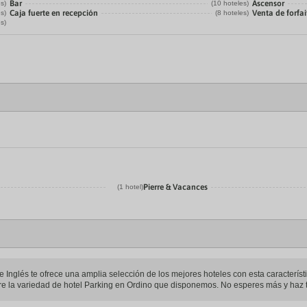
Bar
Ascensor
es)
(10 hoteles)
Caja fuerte en recepción
Venta de forfai
es)
(8 hoteles)
es)
Pierre & Vacances
(1 hotel)
 Inglés te ofrece una amplia selección de los mejores hoteles con esta característi
tre la variedad de hotel Parking en Ordino que disponemos. No esperes más y haz t