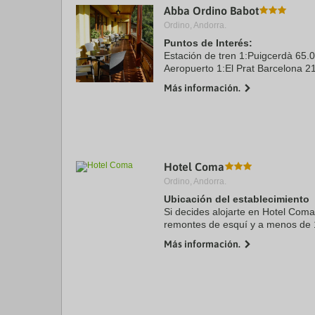
Abba Ordino Babot
a
da
Ordino, Andorra.
P
Puntos de Interés:
th
Estación de tren 1:Puigcerdà 65.
qu
m
Aeropuerto 1:El Prat Barcelona 2
k
Aeropuerto 2:Toulouse 200.0 kms
Más información.
to
Centro Ciudad:Ordino 2.4 kms
ge
th
k
sh
fo
c
Hotel Coma
da
Ordino, Andorra.
Ubicación del establecimiento
Si decides alojarte en Hotel Coma
remontes de esquí y a menos de 
Caldea y Centro comercial Pyren
Más información.
hotel se encuentra a 17,6 ...