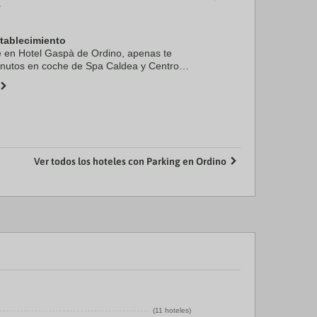
stablecimiento
te en Hotel Gaspà de Ordino, apenas te
inutos en coche de Spa Caldea y Centro
es en Andorra. Además, este hotel se encuentra
ción de esquí ...
Ver todos los hoteles con Parking en Ordino
(11 hoteles)