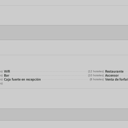
Wifi
Restaurante
es)
(12 hoteles)
Bar
Ascensor
es)
(10 hoteles)
Caja fuerte en recepción
Venta de forfai
es)
(8 hoteles)
es)