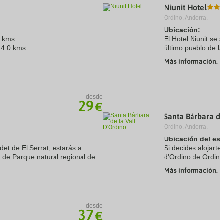
Niunit Hotel
a
te.
date.
Ordino, Andorra.
ress
Press
Ubicación:
e
the
0 kms
estion
question
El Hotel Niunit se
ark
mark
14.0 kms
último pueblo de 
ey
key
panorámica al val
Más información.
to
nuestros huéspede
t
get
e
the
eyboard
keyboard
ortcuts
shortcuts
desde
29
r
for
€
hanging
changing
Santa Bárbara d
tes.
dates.
Ordino, Andorra.
Ubicación del e
adet de El Serrat, estarás a
Si decides alojart
de Parque natural regional de
d'Ordino de Ordin
ang Blaou. Además, este hotel se
minutos en coche
Más información.
Andorra. Además, 
desde
37
€