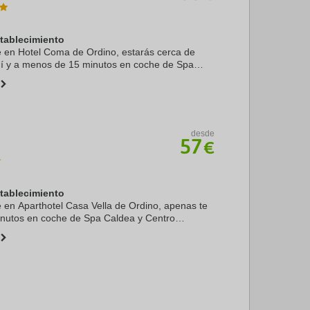
stablecimiento
te en Hotel Coma de Ordino, estarás cerca de
í y a menos de 15 minutos en coche de Spa
comercial Pyrenees en Andorra. Además, este
 a 17,6 ...
desde
57
€
stablecimiento
te en Aparthotel Casa Vella de Ordino, apenas te
inutos en coche de Spa Caldea y Centro
es en Andorra. Además, este apartamento de
 a 13 ...