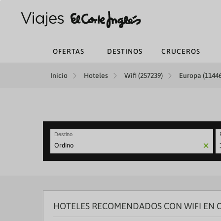
OFERTAS
DESTINOS
CRUCEROS
Inicio
Hoteles
Wifi (257239)
Europa (11446
Destino
N
fo
to
in
wi
th
HOTELES RECOMENDADOS CON WIFI EN 
ca
a
se