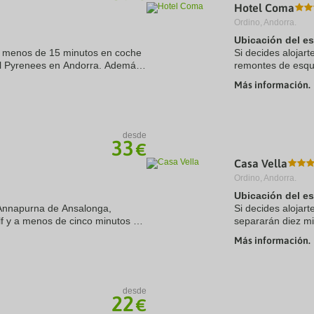
Hotel Coma
Ordino, Andorra.
Ubicación del e
 a menos de 15 minutos en coche
Si decides alojar
l Pyrenees en Andorra. Además,
remontes de esqu
de Estación de esquí Grandvalira
Caldea y Centro 
Más información.
hotel se encuentra
desde
33
€
Casa Vella
Ordino, Andorra.
Ubicación del e
l Annapurna de Ansalonga,
Si decides alojar
f y a menos de cinco minutos ne
separarán diez m
ada y Casa de Areny Plandolit.
comercial Pyrene
Más información.
esquí se encuentra
desde
22
€