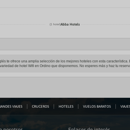
Abba Hotels
(1 hotel)
glés te ofrece una amplia selección de los mejores hoteles con esta característica. 
a variedad de hotel Wifi en Ordino que disponemos. No esperes más y haz tu reserva
ANDES VIAJES
CRUCEROS
HOTELES
VUELOS BARATOS
VIAJES
e nosotros
Enlaces de interés