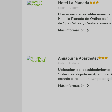
Hotel La Planada
Ordino, Andorra.
Ubicación del establecimiento
Hotel la Planada de Ordino está
de Spa Caldea y Centro comercia
este hotel se encuentra a 18 km 
Más información.
y a 0,4 km de ...
Annapurna Aparthotel
Ordino, Andorra.
Ubicación del establecimiento
Si decides alojarte en Aparthote
estarás cerca de un campo de gol
coche de Sant Marti de La Cortin
Más información.
Además, este ...