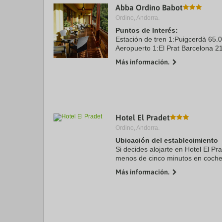
Abba Ordino Babot
a
da
Ordino, Andorra.
P
Puntos de Interés:
th
Estación de tren 1:Puigcerdà 65.
qu
m
Aeropuerto 1:El Prat Barcelona 2
k
Aeropuerto 2:Toulouse 200.0 kms
Más información.
to
Centro Ciudad:Ordino 2.4 kms
ge
th
k
sh
fo
c
Hotel El Pradet
da
Ordino, Andorra.
Ubicación del establecimiento
Si decides alojarte en Hotel El Pr
menos de cinco minutos en coche 
los Pirineos del Ariège y Lago Ét
Más información.
encuentra a ...