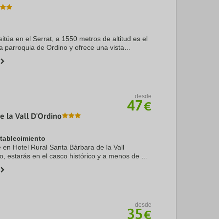
 sitúa en el Serrat, a 1550 metros de altitud es el
la parroquia de Ordino y ofrece una vista
le. Es uno de los pueblos más agradables donde
s podrán gozar ...
desde
47
€
e la Vall D'Ordino
stablecimiento
e en Hotel Rural Santa Bàrbara de la Vall
o, estarás en el casco histórico y a menos de 15
 de Spa Caldea y Centro comercial Pyrenees en
...
desde
35
€