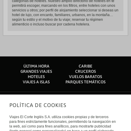
categorías de hoteles. Nuestro amplio directorio de hoteles en te
permitirá escoger, marcando en los filtros, entre hoteles con unos
servicios u otros; por perfil de alojamiento seleccionar si deseas un
hotel de lujo, con encanto, familiares, urbanos, en la montaña…
según tu estilo y el motivo de tu viaje; reservar tu régimen
alimenticio o incluso buscar por cadena hotelera.
ÚLTIMA HORA
CARIBE
GRANDES VIAJES
CRUCEROS
HOTELES
VUELOS BARATOS
VIAJES A ISLAS
PARQUES TEMÁTICOS
POLÍTICA DE COOKIES
Sobre nosotros
Quiénes somos
Viajes El Corte Inglés S.A. utiliza cookies propias y de terceros
Financiación
Enlaces de interés
para fines estrictamente funcionales, permitiendo la navegación en
Sostenibilidad
la web, así como para fines analíticos, para mostrarte publicidad
Turismo accesible