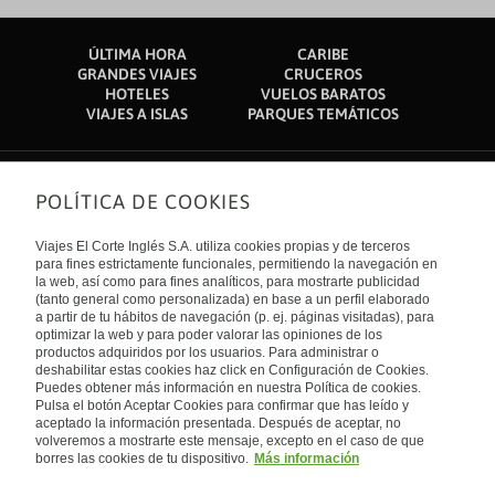
ÚLTIMA HORA
CARIBE
GRANDES VIAJES
CRUCEROS
HOTELES
VUELOS BARATOS
VIAJES A ISLAS
PARQUES TEMÁTICOS
POLÍTICA DE COOKIES
Sobre nosotros
Quiénes somos
Viajes El Corte Inglés S.A. utiliza cookies propias y de terceros
Financiación
Enlaces de interés
para fines estrictamente funcionales, permitiendo la navegación en
Sostenibilidad
la web, así como para fines analíticos, para mostrarte publicidad
Turismo accesible
(tanto general como personalizada) en base a un perfil elaborado
Guías de viaje
Tarjeta El Corte Inglés
a partir de tu hábitos de navegación (p. ej. páginas visitadas), para
Catálogos
Trabaja con nosotros
Internacional
optimizar la web y para poder valorar las opiniones de los
Auto check-in
El Corte Inglés
productos adquiridos por los usuarios. Para administrar o
Condiciones Generales
Canal Ético
deshabilitar estas cookies haz click en Configuración de Cookies.
Política de privacidad
España
Política de cookies
Puedes obtener más información en nuestra Política de cookies.
Accesibilidad
Pulsa el botón Aceptar Cookies para confirmar que has leído y
Empresas/ Grupos
aceptado la información presentada. Después de aceptar, no
Visita nuestro blog
volveremos a mostrarte este mensaje, excepto en el caso de que
borres las cookies de tu dispositivo.
Más información
Blog de Viajes el Corte inglés