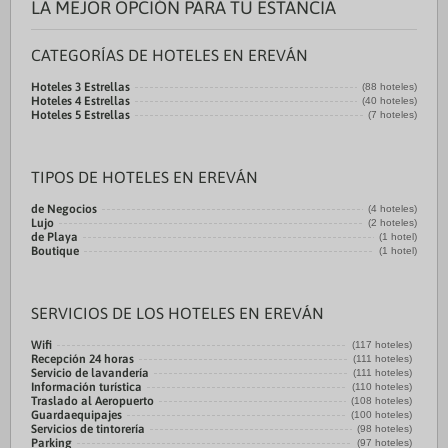
LA MEJOR OPCIÓN PARA TU ESTANCIA
CATEGORÍAS DE HOTELES EN EREVÁN
Hoteles 3 Estrellas
(88 hoteles)
Hoteles 4 Estrellas
(40 hoteles)
Hoteles 5 Estrellas
(7 hoteles)
TIPOS DE HOTELES EN EREVÁN
de Negocios
(4 hoteles)
Lujo
(2 hoteles)
de Playa
(1 hotel)
Boutique
(1 hotel)
SERVICIOS DE LOS HOTELES EN EREVÁN
Wifi
(117 hoteles)
Recepción 24 horas
(111 hoteles)
Servicio de lavandería
(111 hoteles)
Información turística
(110 hoteles)
Traslado al Aeropuerto
(108 hoteles)
Guardaequipajes
(100 hoteles)
Servicios de tintorería
(98 hoteles)
Parking
(97 hoteles)