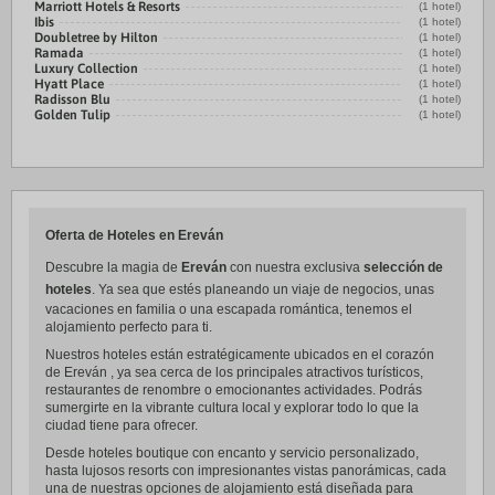
Marriott Hotels & Resorts
(1 hotel)
Ibis
(1 hotel)
Doubletree by Hilton
(1 hotel)
Ramada
(1 hotel)
Luxury Collection
(1 hotel)
Hyatt Place
(1 hotel)
Radisson Blu
(1 hotel)
Golden Tulip
(1 hotel)
Oferta de Hoteles en Ereván
Descubre la magia de
Ereván
con nuestra exclusiva
selección de
hoteles
. Ya sea que estés planeando un viaje de negocios, unas
vacaciones en familia o una escapada romántica, tenemos el
alojamiento perfecto para ti.
Nuestros hoteles están estratégicamente ubicados en el corazón
de Ereván , ya sea cerca de los principales atractivos turísticos,
restaurantes de renombre o emocionantes actividades. Podrás
sumergirte en la vibrante cultura local y explorar todo lo que la
ciudad tiene para ofrecer.
Desde hoteles boutique con encanto y servicio personalizado,
hasta lujosos resorts con impresionantes vistas panorámicas, cada
una de nuestras opciones de alojamiento está diseñada para