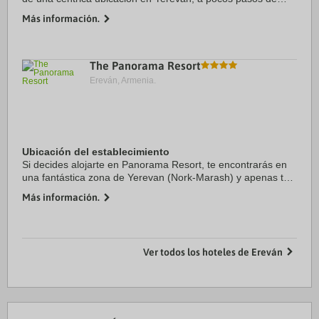
Plaza de la República y a cinco minutos a pie de Fuente
Más información.
Cantante. Además, este hotel de ...
The Panorama Resort
Ereván, Armenia.
Ubicación del establecimiento
Si decides alojarte en Panorama Resort, te encontrarás en
una fantástica zona de Yerevan (Nork-Marash) y apenas te
separarán diez minutos en coche de Plaza de la República y
Más información.
Torre de la Televisión de ...
Ver todos los hoteles de Ereván