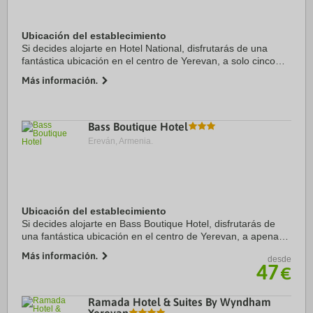
Ubicación del establecimiento
Si decides alojarte en Hotel National, disfrutarás de una
fantástica ubicación en el centro de Yerevan, a solo cinco
minutos a pie de Plaza de la República y Fuente Cantante.
Más información.
Además, este hotel de lujo se ...
Bass Boutique Hotel
Ereván, Armenia.
Ubicación del establecimiento
Si decides alojarte en Bass Boutique Hotel, disfrutarás de
una fantástica ubicación en el centro de Yerevan, a apenas
cinco minutos en coche de Plaza de la República y Lovers'
Más información.
desde
Park Yerevan. Además, este ...
47
€
Ramada Hotel & Suites By Wyndham