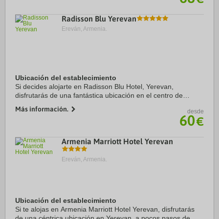
Radisson Blu Yerevan
Ereván, Armenia.
Ubicación del establecimiento
Si decides alojarte en Radisson Blu Hotel, Yerevan,
disfrutarás de una fantástica ubicación en el centro de
Yerevan, a apenas cinco minutos en coche de Plaza de la
Más información.
desde
República y Parque de la Victoria. ...
60
€
Armenia Marriott Hotel Yerevan
Ereván, Armenia.
Ubicación del establecimiento
Si te alojas en Armenia Marriott Hotel Yerevan, disfrutarás
de una céntrica ubicación en Yerevan, a pocos pasos de