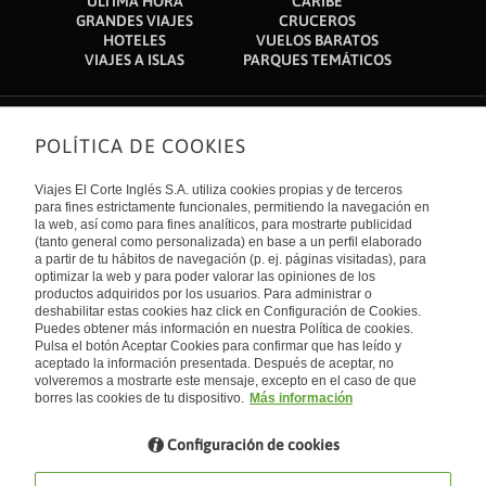
ÚLTIMA HORA
CARIBE
GRANDES VIAJES
CRUCEROS
HOTELES
VUELOS BARATOS
VIAJES A ISLAS
PARQUES TEMÁTICOS
POLÍTICA DE COOKIES
Sobre nosotros
Quiénes somos
Viajes El Corte Inglés S.A. utiliza cookies propias y de terceros
Financiación
Enlaces de interés
para fines estrictamente funcionales, permitiendo la navegación en
Sostenibilidad
la web, así como para fines analíticos, para mostrarte publicidad
Turismo accesible
(tanto general como personalizada) en base a un perfil elaborado
Guías de viaje
Tarjeta El Corte Inglés
a partir de tu hábitos de navegación (p. ej. páginas visitadas), para
Catálogos
Trabaja con nosotros
Internacional
optimizar la web y para poder valorar las opiniones de los
Auto check-in
El Corte Inglés
productos adquiridos por los usuarios. Para administrar o
Condiciones Generales
Canal Ético
deshabilitar estas cookies haz click en Configuración de Cookies.
Política de privacidad
España
Política de cookies
Puedes obtener más información en nuestra Política de cookies.
Accesibilidad
Pulsa el botón Aceptar Cookies para confirmar que has leído y
Empresas/ Grupos
aceptado la información presentada. Después de aceptar, no
Visita nuestro blog
volveremos a mostrarte este mensaje, excepto en el caso de que
borres las cookies de tu dispositivo.
Más información
Blog de Viajes el Corte inglés
Configuración de cookies