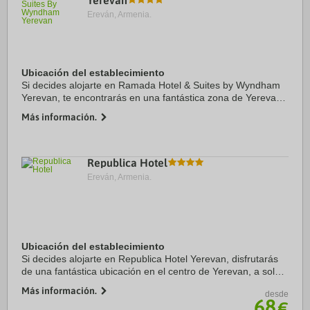
Yerevan
Ereván, Armenia.
Ubicación del establecimiento
Si decides alojarte en Ramada Hotel & Suites by Wyndham
Yerevan, te encontrarás en una fantástica zona de Yerevan
(Kentron) y estarás a menos de cinco minutos a pie de Plaza
Más información.
de la República y Fuente ...
Republica Hotel
Ereván, Armenia.
Ubicación del establecimiento
Si decides alojarte en Republica Hotel Yerevan, disfrutarás
de una fantástica ubicación en el centro de Yerevan, a solo 4
min a pie de Plaza de la República y a 5 de Fuente
Más información.
desde
Cantante. Además, este hotel se ...
68
€