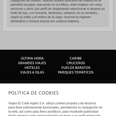
categorías de hoteles. Nuestro amplio directorio de hoteles en te
permitirá escoger, marcando en los filtros, entre hoteles con unos
servicios u otros; por perfil de alojamiento seleccionar si deseas un
hotel de lujo, con encanto, familiares, urbanos, en la montaña…
según tu estilo y el motivo de tu viaje; reservar tu régimen
alimenticio o incluso buscar por cadena hotelera.
ÚLTIMA HORA
CARIBE
GRANDES VIAJES
CRUCEROS
HOTELES
VUELOS BARATOS
VIAJES A ISLAS
PARQUES TEMÁTICOS
POLÍTICA DE COOKIES
Sobre nosotros
Quiénes somos
Viajes El Corte Inglés S.A. utiliza cookies propias y de terceros
Financiación
Enlaces de interés
para fines estrictamente funcionales, permitiendo la navegación en
Sostenibilidad
la web, así como para fines analíticos, para mostrarte publicidad
Turismo accesible
(tanto general como personalizada) en base a un perfil elaborado