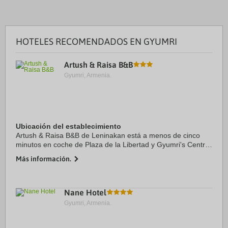
HOTELES RECOMENDADOS EN GYUMRI
Artush & Raisa B&B
Gyumri, Armenia.
Ubicación del establecimiento
Artush & Raisa B&B de Leninakan está a menos de cinco
minutos en coche de Plaza de la Libertad y Gyumri's Central
Park. Además, este bed and breakfast se encuentra a 3,5
Más información.
km de Museum of National ...
Nane Hotel
Gyumri, Armenia.