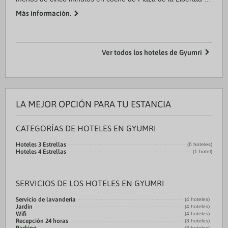
Gyumri's Central Park. Además, este hotel se encuentra a
Más información.
1,5 km de Museum of National ...
Ver todos los hoteles de Gyumri
LA MEJOR OPCIÓN PARA TU ESTANCIA
CATEGORÍAS DE HOTELES EN GYUMRI
Hoteles 3 Estrellas
(6 hoteles)
Hoteles 4 Estrellas
(1 hotel)
SERVICIOS DE LOS HOTELES EN GYUMRI
Servicio de lavandería
(4 hoteles)
Jardin
(4 hoteles)
Wifi
(4 hoteles)
Recepción 24 horas
(3 hoteles)
(3 hoteles)