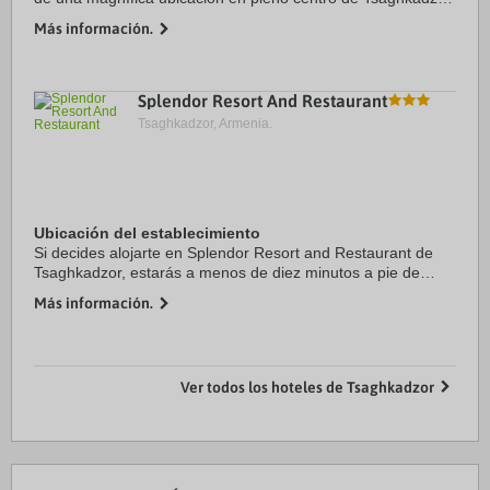
a solo unos pasos de Museo Hermanos Orbeli y a apenas 6
Más información.
min a pie de Monasterio de ...
Splendor Resort And Restaurant
Tsaghkadzor, Armenia.
Ubicación del establecimiento
Si decides alojarte en Splendor Resort and Restaurant de
Tsaghkadzor, estarás a menos de diez minutos a pie de
Tsaghkadzor Ski Resort y Monasterio de Kecharis. Además,
Más información.
esta villa se encuentra a 1,3 km de ...
Ver todos los hoteles de Tsaghkadzor