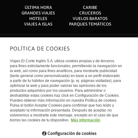
ÚLTIMA HORA
CARIBE
GRANDES VIAJES
CRUCEROS
HOTELES
VUELOS BARATOS
VIAJES A ISLAS
PARQUES TEMÁTICOS
POLÍTICA DE COOKIES
Sobre nosotros
Quiénes somos
Viajes El Corte Inglés S.A. utiliza cookies propias y de terceros
Financiación
Enlaces de interés
para fines estrictamente funcionales, permitiendo la navegación en
Sostenibilidad
la web, así como para fines analíticos, para mostrarte publicidad
Turismo accesible
(tanto general como personalizada) en base a un perfil elaborado
Guías de viaje
Tarjeta El Corte Inglés
a partir de tu hábitos de navegación (p. ej. páginas visitadas), para
Catálogos
Trabaja con nosotros
Internacional
optimizar la web y para poder valorar las opiniones de los
Auto check-in
El Corte Inglés
productos adquiridos por los usuarios. Para administrar o
Condiciones Generales
Canal Ético
deshabilitar estas cookies haz click en Configuración de Cookies.
Política de privacidad
España
Política de cookies
Puedes obtener más información en nuestra Política de cookies.
Accesibilidad
Pulsa el botón Aceptar Cookies para confirmar que has leído y
Empresas/ Grupos
aceptado la información presentada. Después de aceptar, no
Visita nuestro blog
volveremos a mostrarte este mensaje, excepto en el caso de que
borres las cookies de tu dispositivo.
Más información
Blog de Viajes el Corte inglés
Configuración de cookies