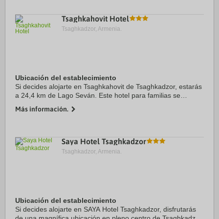
Tsaghkahovit Hotel
Tsaghkadzor, Armenia.
Ubicación del establecimiento
Si decides alojarte en Tsaghkahovit de Tsaghkadzor, estarás
a 24,4 km de Lago Seván. Este hotel para familias se
encuentra a pocos kilómetros de Madre Armenia y de
Más información.
Instituto Mashtóts de investigaciones ...
Saya Hotel Tsaghkadzor
Tsaghkadzor, Armenia.
Ubicación del establecimiento
Si decides alojarte en SAYA Hotel Tsaghkadzor, disfrutarás
de una magnífica ubicación en pleno centro de Tsaghkadzor,