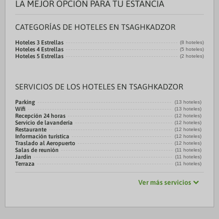
LA MEJOR OPCIÓN PARA TU ESTANCIA
CATEGORÍAS DE HOTELES EN TSAGHKADZOR
Hoteles 3 Estrellas
(8 hoteles)
Hoteles 4 Estrellas
(5 hoteles)
Hoteles 5 Estrellas
(2 hoteles)
SERVICIOS DE LOS HOTELES EN TSAGHKADZOR
Parking
(13 hoteles)
Wifi
(13 hoteles)
Recepción 24 horas
(12 hoteles)
Servicio de lavandería
(12 hoteles)
Restaurante
(12 hoteles)
Información turística
(12 hoteles)
Traslado al Aeropuerto
(12 hoteles)
Salas de reunión
(11 hoteles)
Jardin
(11 hoteles)
Terraza
(11 hoteles)
Ver más servicios