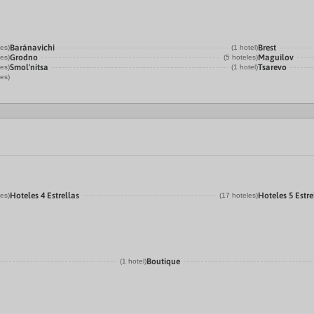
Baránavichi
Brest
les)
(1 hotel)
Grodno
Maguilov
les)
(5 hoteles)
Smol'nitsa
Tsarevo
les)
(1 hotel)
les)
Hoteles 4 Estrellas
Hoteles 5 Estre
les)
(17 hoteles)
Boutique
(1 hotel)