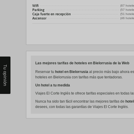
Wifi
(67 hotel
Parking
(57 hotel
Caja fuerte en recepción
(51 hotel
Ascensor
(46 hotel
Las mejores tarifas de hoteles en Bielorrusia de la Web
Tu opinión
Reservar tu
hotel en Bielorrusia
al precio más bajo ahora es
hoteles en Bielorrusia con tarifas más que tentadoras.
Un hotel a tu medida
Viajes El Corte Inglés te ofrece tarifas especiales en todas 
Nunca ha sido tan fácil encontrar las mejores tarifas de
hote
desees, con todas las garantías de Viajes El Corte Inglés.