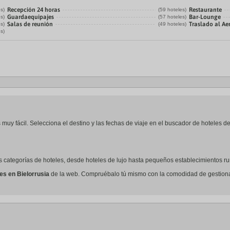
Recepción 24 horas
Restaurante
es)
(59 hoteles)
Guardaequipajes
Bar-Lounge
es)
(57 hoteles)
Salas de reunión
Traslado al Ae
es)
(49 hoteles)
es)
 muy fácil. Selecciona el destino y las fechas de viaje en el buscador de hoteles d
las categorías de hoteles, desde hoteles de lujo hasta pequeños establecimientos ru
les en Bielorrusia
de la web. Compruébalo tú mismo con la comodidad de gestionar t