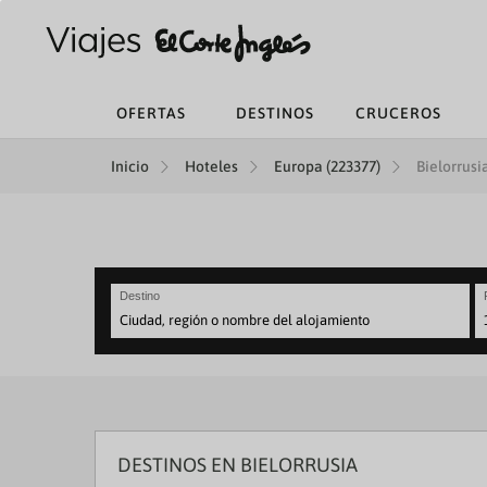
OFERTAS
DESTINOS
CRUCEROS
Inicio
Hoteles
Europa (223377)
Bielorrusia
Destino
N
fo
to
in
wi
th
ca
DESTINOS EN BIELORRUSIA
a
se