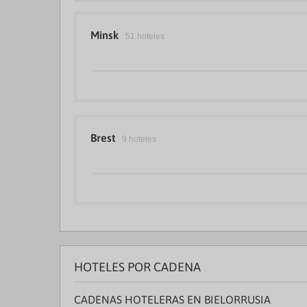
a
da
P
Minsk
51 hoteles
th
qu
m
k
to
ge
th
k
sh
Brest
9 hoteles
fo
c
da
HOTELES POR CADENA
CADENAS HOTELERAS EN BIELORRUSIA