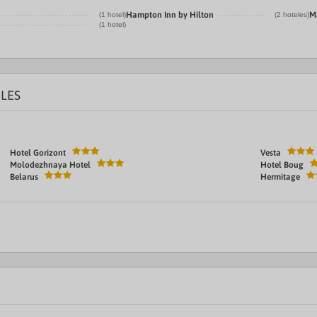
Hampton Inn by Hilton
Ma
(1 hotel)
(2 hoteles)
(1 hotel)
LES
Hotel Gorizont
Vesta
Molodezhnaya Hotel
Hotel Boug
Belarus
Hermitage