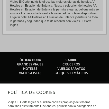
Viajes El Corte Inglés te ofrece las mejores ofertas de hoteles AA
Hoteles en Estación de Entenca. Nuestra selección de hoteles AA
Hoteles en Estación de Entenca te permite elegir aquel que más se
ajusta a tus necesidades entre la variedad de hoteles disponibles.
Elige tu hotel AA Hoteles en Estación de Entenca y disfruta de toda
la garantía y seguridad que te da reservar con Viajes El Corte
Inglés.
ÚLTIMA HORA
CARIBE
GRANDES VIAJES
CRUCEROS
HOTELES
VUELOS BARATOS
VIAJES A ISLAS
PARQUES TEMÁTICOS
POLÍTICA DE COOKIES
Sobre nosotros
Quiénes somos
Viajes El Corte Inglés S.A. utiliza cookies propias y de terceros
Financiación
Enlaces de interés
para fines estrictamente funcionales, permitiendo la navegación en
Sostenibilidad