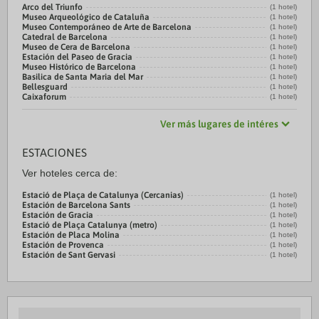
Arco del Triunfo
(1 hotel)
Museo Arqueológico de Cataluña
(1 hotel)
Museo Contemporáneo de Arte de Barcelona
(1 hotel)
Catedral de Barcelona
(1 hotel)
Museo de Cera de Barcelona
(1 hotel)
Estación del Paseo de Gracia
(1 hotel)
Museo Histórico de Barcelona
(1 hotel)
Basilica de Santa Maria del Mar
(1 hotel)
Bellesguard
(1 hotel)
Caixaforum
(1 hotel)
Ver más lugares de intéres
ESTACIONES
Ver hoteles cerca de:
Estació de Plaça de Catalunya (Cercanias)
(1 hotel)
Estación de Barcelona Sants
(1 hotel)
Estación de Gracia
(1 hotel)
Estació de Plaça Catalunya (metro)
(1 hotel)
Estación de Placa Molina
(1 hotel)
Estación de Provenca
(1 hotel)
Estación de Sant Gervasi
(1 hotel)