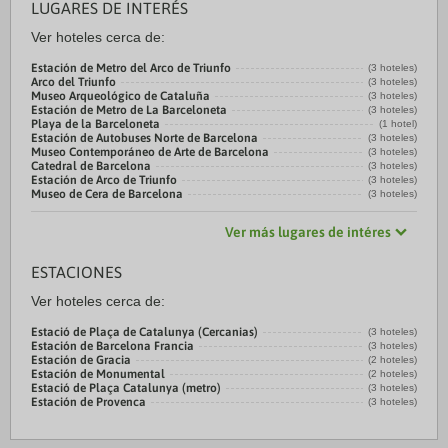
LUGARES DE INTERÉS
Ver hoteles cerca de:
Estación de Metro del Arco de Triunfo
(3 hoteles)
Arco del Triunfo
(3 hoteles)
Museo Arqueológico de Cataluña
(3 hoteles)
Estación de Metro de La Barceloneta
(3 hoteles)
Playa de la Barceloneta
(1 hotel)
Estación de Autobuses Norte de Barcelona
(3 hoteles)
Museo Contemporáneo de Arte de Barcelona
(3 hoteles)
Catedral de Barcelona
(3 hoteles)
Estación de Arco de Triunfo
(3 hoteles)
Museo de Cera de Barcelona
(3 hoteles)
Ver más lugares de intéres
ESTACIONES
Ver hoteles cerca de:
Estació de Plaça de Catalunya (Cercanias)
(3 hoteles)
Estación de Barcelona Francia
(3 hoteles)
Estación de Gracia
(2 hoteles)
Estación de Monumental
(2 hoteles)
Estació de Plaça Catalunya (metro)
(3 hoteles)
Estación de Provenca
(3 hoteles)