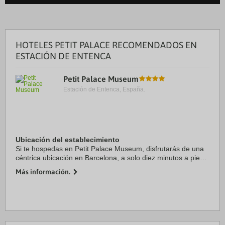
HOTELES PETIT PALACE RECOMENDADOS EN
ESTACIÓN DE ENTENCA
Petit Palace Museum
Estación de Entenca, España.
Ubicación del establecimiento
Si te hospedas en Petit Palace Museum, disfrutarás de una
céntrica ubicación en Barcelona, a solo diez minutos a pie
de Casa Batlló y Paseo de Gracia. Además, este hotel
Más información.
boutique se encuentra a 0,7 km de ...