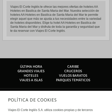
Viajes El Corte Inglés te ofrece las mejores ofertas de hoteles AA
Hoteles en Basilica de Santa Maria del Mar. Nuestra selección de
hoteles AA Hoteles en Basilica de Santa Maria del Mar te permite
elegir aquel que más se ajusta a tus necesidades entre la variedad
de hoteles disponibles. Elige tu hotel AA Hoteles en Basilica de
Santa Maria del Mar y disfruta de toda la garantía y seguridad que
te da reservar con Viajes El Corte Inglés.
ÚLTIMA HORA
CARIBE
GRANDES VIAJES
CRUCEROS
HOTELES
VUELOS BARATOS
VIAJES A ISLAS
PARQUES TEMÁTICOS
POLÍTICA DE COOKIES
Sobre nosotros
Quiénes somos
Viajes El Corte Inglés S.A. utiliza cookies propias y de terceros