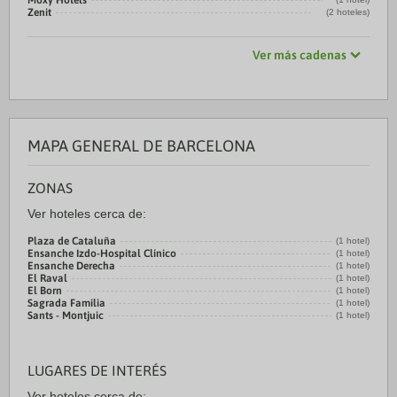
Moxy Hotels
Zenit
(2 hoteles)
Ver más cadenas
MAPA GENERAL DE BARCELONA
ZONAS
Ver hoteles cerca de:
Plaza de Cataluña
(1 hotel)
Ensanche Izdo-Hospital Clínico
(1 hotel)
Ensanche Derecha
(1 hotel)
El Raval
(1 hotel)
El Born
(1 hotel)
Sagrada Familia
(1 hotel)
Sants - Montjuic
(1 hotel)
LUGARES DE INTERÉS
Ver hoteles cerca de: