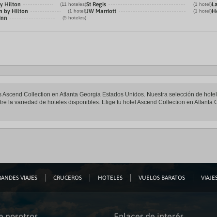
y Hilton
St Regis
La
(11 hoteles)
(1 hotel)
n by Hilton
JW Marriott
H
(1 hotel)
(1 hotel)
Inn
(5 hoteles)
les Ascend Collection en Atlanta Georgia Estados Unidos. Nuestra selección de hot
e la variedad de hoteles disponibles. Elige tu hotel Ascend Collection en Atlanta 
ANDES VIAJES
CRUCEROS
HOTELES
VUELOS BARATOS
VIAJES
e nosotros
Enlaces de interés