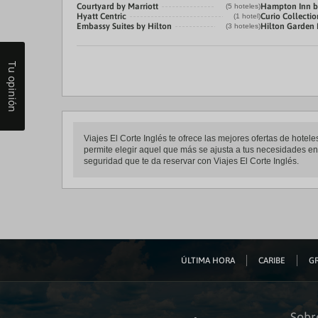
Courtyard by Marriott
Hampton Inn b
(5 hoteles)
Hyatt Centric
Curio Collectio
(1 hotel)
Embassy Suites by Hilton
Hilton Garden 
(3 hoteles)
Tu opinión
Viajes El Corte Inglés te ofrece las mejores ofertas de hote
permite elegir aquel que más se ajusta a tus necesidades entr
seguridad que te da reservar con Viajes El Corte Inglés.
ÚLTIMA HORA
CARIBE
GR
Sobr