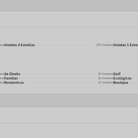
Hoteles 4 Estrellas
Hoteles 5 Estre
les)
(25 hoteles)
de Diseño
Golf
les)
(9 hoteles)
Familiar
Ecológicos
les)
(6 hoteles)
Románticos
Boutique
les)
(2 hoteles)