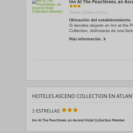
Inn At The Peachtrees, an As
a
da
Atlanta, Estados Unidos.
P
th
Ubicación del establecimiento
qu
Si decides alojarte en Inn at the
m
Collection, disfrutarás de una fan
k
Atlanta, a solo 4 min a pie de Am
to
Más información.
Coca-Cola. ...
ge
th
k
sh
fo
c
da
HOTELES ASCEND COLLECTION EN ATLAN
3 ESTRELLAS:
Inn At The Peachtrees, an Ascend Hotel Collection Member