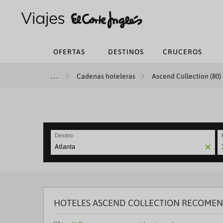
OFERTAS
DESTINOS
CRUCEROS
Cadenas hoteleras
Ascend Collection (80)
Destino
N
fo
to
in
wi
th
HOTELES ASCEND COLLECTION RECOMEN
ca
a
se