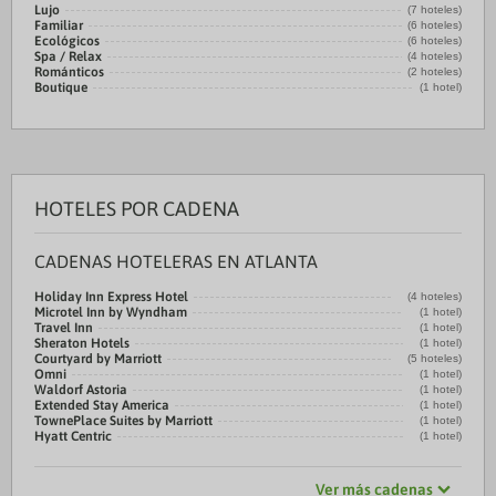
Lujo
(7 hoteles)
Familiar
(6 hoteles)
Ecológicos
(6 hoteles)
Spa / Relax
(4 hoteles)
Románticos
(2 hoteles)
Boutique
(1 hotel)
HOTELES POR CADENA
CADENAS HOTELERAS EN ATLANTA
Holiday Inn Express Hotel
(4 hoteles)
Microtel Inn by Wyndham
(1 hotel)
Travel Inn
(1 hotel)
Sheraton Hotels
(1 hotel)
Courtyard by Marriott
(5 hoteles)
Omni
(1 hotel)
Waldorf Astoria
(1 hotel)
Extended Stay America
(1 hotel)
TownePlace Suites by Marriott
(1 hotel)
Hyatt Centric
(1 hotel)
Ver más cadenas