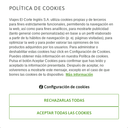
POLÍTICA DE COOKIES
Sobre nosotros
Quiénes somos
Viajes El Corte Inglés S.A. utiliza cookies propias y de terceros
Financiación
Enlaces de interés
para fines estrictamente funcionales, permitiendo la navegación en
Sostenibilidad
la web, así como para fines analíticos, para mostrarte publicidad
Turismo accesible
(tanto general como personalizada) en base a un perfil elaborado
Guías de viaje
Tarjeta El Corte Inglés
a partir de tu hábitos de navegación (p. ej. páginas visitadas), para
Catálogos
Trabaja con nosotros
Internacional
optimizar la web y para poder valorar las opiniones de los
Auto check-in
El Corte Inglés
productos adquiridos por los usuarios. Para administrar o
Condiciones Generales
Canal Ético
deshabilitar estas cookies haz click en Configuración de Cookies.
Política de privacidad
España
Política de cookies
Puedes obtener más información en nuestra Política de cookies.
Accesibilidad
Pulsa el botón Aceptar Cookies para confirmar que has leído y
Empresas/ Grupos
aceptado la información presentada. Después de aceptar, no
Visita nuestro blog
volveremos a mostrarte este mensaje, excepto en el caso de que
borres las cookies de tu dispositivo.
Más información
Blog de Viajes el Corte inglés
Configuración de cookies
RECHAZARLAS TODAS
ACEPTAR TODAS LAS COOKIES
© Viajes El Corte Inglés 2026. Todos los derechos reservados