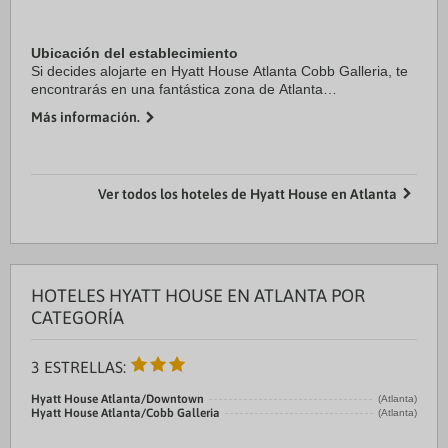
Ubicación del establecimiento
Si decides alojarte en Hyatt House Atlanta Cobb Galleria, te
encontrarás en una fantástica zona de Atlanta
(Cumberland), estarás a 4 min en coche de Estadio Truist
Más información.
Park y a otros 11 min de Fox Theater. ...
Ver todos los hoteles de Hyatt House en Atlanta
HOTELES HYATT HOUSE EN ATLANTA POR
CATEGORÍA
3 ESTRELLAS:
Hyatt House Atlanta/Downtown
(Atlanta)
Hyatt House Atlanta/Cobb Galleria
(Atlanta)