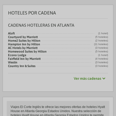
HOTELES POR CADENA
CADENAS HOTELERAS EN ATLANTA
Aloft
(1 hotel)
Courtyard by Marriott
(5 hoteles)
Home2 Suites by Hilton
(2 hoteles)
Hampton Inn by Hilton
(11 hoteles)
AC Hotels by Marriott
(3 hoteles)
Homewood Suites by Hilton
(5 hoteles)
Econo Lodge
(1 hotel)
Fairfield Inn by Marriott
(4 hoteles)
Westin
(3 hoteles)
Country Inn & Suites
(3 hoteles)
Ver más cadenas
Viajes El Corte Inglés te ofrece las mejores ofertas de hoteles Hyatt
House en Atlanta Georgia Estados Unidos. Nuestra selección de
hoteles Hyatt House en Atlanta Georgia Estados Unidos te permite