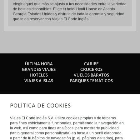
elegir aquel que más se ajusta a tus necesidades entre la variedad
de hoteles disponibles. Elige tu hotel Hyatt House en Atlanta
Georgia Estados Unidos y disfruta de toda la garantía y seguridad
que te da reservar con Viajes El Corte Inglés.
ÚLTIMA HORA
CARIBE
GRANDES VIAJES
CRUCEROS
HOTELES
VUELOS BARATOS
VIAJES A ISLAS
PARQUES TEMÁTICOS
POLÍTICA DE COOKIES
Sobre nosotros
Quiénes somos
Viajes El Corte Inglés S.A. utiliza cookies propias y de terceros
Financiación
Enlaces de interés
para fines estrictamente funcionales, permitiendo la navegación en
Sostenibilidad
la web, así como para fines analíticos, para mostrarte publicidad
Turismo accesible
(tanto general como personalizada) en base a un perfil elaborado
Guías de viaje
Tarjeta El Corte Inglés
a partir de tu hábitos de navegación (p. ej. páginas visitadas), para
Catálogos