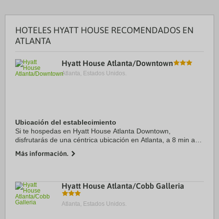
HOTELES HYATT HOUSE RECOMENDADOS EN
ATLANTA
Hyatt House Atlanta/Downtown
Atlanta, Estados Unidos.
Ubicación del establecimiento
Si te hospedas en Hyatt House Atlanta Downtown,
disfrutarás de una céntrica ubicación en Atlanta, a 8 min a
pie de World of Coca Cola y a 11 min de Estadio State Farm
Más información.
Arena. Además, este apartotel se ...
Hyatt House Atlanta/Cobb Galleria
Atlanta, Estados Unidos.