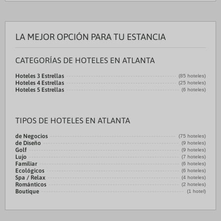
LA MEJOR OPCIÓN PARA TU ESTANCIA
CATEGORÍAS DE HOTELES EN ATLANTA
Hoteles 3 Estrellas
(85 hoteles)
Hoteles 4 Estrellas
(25 hoteles)
Hoteles 5 Estrellas
(6 hoteles)
TIPOS DE HOTELES EN ATLANTA
de Negocios
(75 hoteles)
de Diseño
(9 hoteles)
Golf
(9 hoteles)
Lujo
(7 hoteles)
Familiar
(6 hoteles)
Ecológicos
(6 hoteles)
Spa / Relax
(4 hoteles)
Románticos
(2 hoteles)
Boutique
(1 hotel)