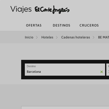
OFERTAS
DESTINOS
CRUCEROS
Inicio
Hoteles
Cadenas hoteleras
BE MAT
Destino
N
fo
to
in
wi
th
ca
a
se