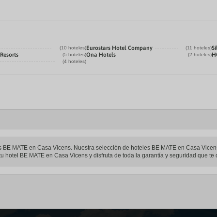
a
te.
date.
ress
Press
e
the
estion
question
ark
mark
Eurostars Hotel Company
Si
(10 hoteles)
(11 hoteles)
ey
key
 Resorts
Ona Hotels
H
(5 hoteles)
(2 hoteles)
to
(4 hoteles)
t
get
e
the
eyboard
keyboard
ortcuts
shortcuts
r
for
hanging
changing
tes.
dates.
eles BE MATE en Casa Vicens. Nuestra selección de hoteles BE MATE en Casa Vicens 
tu hotel BE MATE en Casa Vicens y disfruta de toda la garantía y seguridad que te d