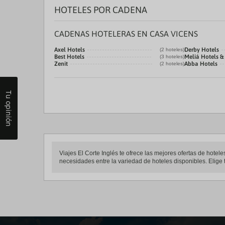
a
HOTELES POR CADENA
da
P
th
CADENAS HOTELERAS EN CASA VICENS
qu
m
Axel Hotels
Derby Hotels
(2 hoteles)
k
Best Hotels
Meliá Hotels &
(3 hoteles)
to
Zenit
Abba Hotels
(2 hoteles)
ge
th
k
Tu opinión
sh
fo
c
da
Viajes El Corte Inglés te ofrece las mejores ofertas de hot
necesidades entre la variedad de hoteles disponibles. Elige 