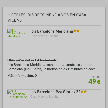
HOTELES IBIS RECOMENDADOS EN CASA
VICENS
ibis Barcelona Meridiana
Casa Vicens, España.
Ubicación del establecimiento
Ibis Barcelona Meridiana está en una fantástica zona de
Barcelona (Nou Barris), a menos de diez minutos en coche
de Sagrada Familia y Park Güell. Además, este hotel se
Más información.
desde
encuentra a 6,6 km de Plaza de ...
49
€
ibis Barcelona Pza Glories 22
Casa Vicens, España.