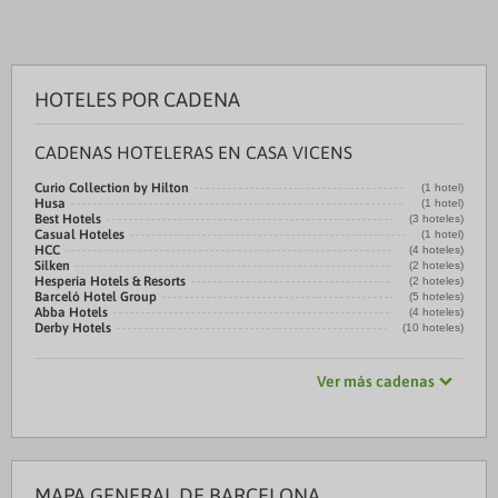
HOTELES POR CADENA
CADENAS HOTELERAS EN CASA VICENS
Curio Collection by Hilton
(1 hotel)
Husa
(1 hotel)
Best Hotels
(3 hoteles)
Casual Hoteles
(1 hotel)
HCC
(4 hoteles)
Silken
(2 hoteles)
Hesperia Hotels & Resorts
(2 hoteles)
Barceló Hotel Group
(5 hoteles)
Abba Hotels
(4 hoteles)
Derby Hotels
(10 hoteles)
Ver más cadenas
MAPA GENERAL DE BARCELONA