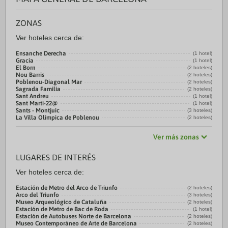
ZONAS
Ver hoteles cerca de:
Ensanche Derecha
(1 hotel)
Gracia
(1 hotel)
El Born
(2 hoteles)
Nou Barris
(2 hoteles)
Poblenou-Diagonal Mar
(2 hoteles)
Sagrada Familia
(2 hoteles)
Sant Andreu
(1 hotel)
Sant Martí-22@
(1 hotel)
Sants - Montjuic
(3 hoteles)
La Villa Olímpica de Poblenou
(2 hoteles)
Ver más zonas
LUGARES DE INTERÉS
Ver hoteles cerca de:
Estación de Metro del Arco de Triunfo
(2 hoteles)
Arco del Triunfo
(3 hoteles)
Museo Arqueológico de Cataluña
(2 hoteles)
Estación de Metro de Bac de Roda
(1 hotel)
Estación de Autobuses Norte de Barcelona
(2 hoteles)
Museo Contemporáneo de Arte de Barcelona
(2 hoteles)