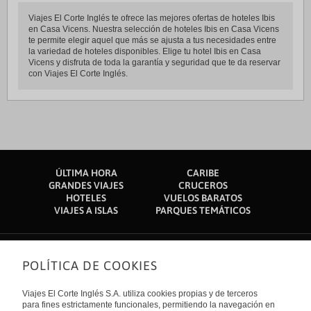
Viajes El Corte Inglés te ofrece las mejores ofertas de hoteles Ibis
en Casa Vicens. Nuestra selección de hoteles Ibis en Casa Vicens
te permite elegir aquel que más se ajusta a tus necesidades entre
la variedad de hoteles disponibles. Elige tu hotel Ibis en Casa
Vicens y disfruta de toda la garantía y seguridad que te da reservar
con Viajes El Corte Inglés.
ÚLTIMA HORA
CARIBE
GRANDES VIAJES
CRUCEROS
HOTELES
VUELOS BARATOS
VIAJES A ISLAS
PARQUES TEMÁTICOS
POLÍTICA DE COOKIES
Sobre nosotros
Quiénes somos
Viajes El Corte Inglés S.A. utiliza cookies propias y de terceros
Financiación
Enlaces de interés
para fines estrictamente funcionales, permitiendo la navegación en