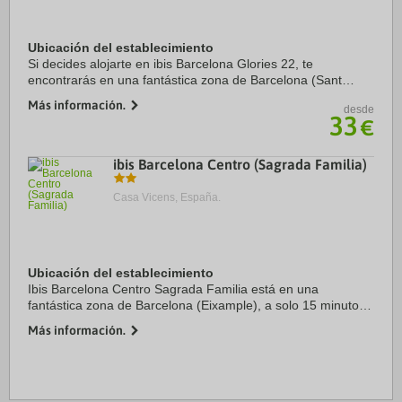
Ubicación del establecimiento
Si decides alojarte en ibis Barcelona Glories 22, te
encontrarás en una fantástica zona de Barcelona (Sant
Martí) y estarás a menos de cinco minutos en coche de
Más información.
desde
Sagrada Familia y Plaza de Catalunya. ...
33
€
ibis Barcelona Centro (Sagrada Familia)
Casa Vicens, España.
Ubicación del establecimiento
Ibis Barcelona Centro Sagrada Familia está en una
fantástica zona de Barcelona (Eixample), a solo 15 minutos
a pie de Sagrada Familia y Casa Milà. Además, este hotel se
Más información.
encuentra a 2,2 km de Plaza de ...