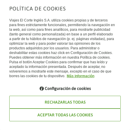
POLÍTICA DE COOKIES
Sobre nosotros
Quiénes somos
Viajes El Corte Inglés S.A. utiliza cookies propias y de terceros
Financiación
Enlaces de interés
para fines estrictamente funcionales, permitiendo la navegación en
Sostenibilidad
la web, así como para fines analíticos, para mostrarte publicidad
Turismo accesible
(tanto general como personalizada) en base a un perfil elaborado
Guías de viaje
Tarjeta El Corte Inglés
a partir de tu hábitos de navegación (p. ej. páginas visitadas), para
Catálogos
Trabaja con nosotros
Internacional
optimizar la web y para poder valorar las opiniones de los
Auto check-in
El Corte Inglés
productos adquiridos por los usuarios. Para administrar o
Condiciones Generales
Canal Ético
deshabilitar estas cookies haz click en Configuración de Cookies.
Política de privacidad
España
Política de cookies
Puedes obtener más información en nuestra Política de cookies.
Accesibilidad
Pulsa el botón Aceptar Cookies para confirmar que has leído y
Empresas/ Grupos
aceptado la información presentada. Después de aceptar, no
Visita nuestro blog
volveremos a mostrarte este mensaje, excepto en el caso de que
borres las cookies de tu dispositivo.
Más información
Blog de Viajes el Corte inglés
Configuración de cookies
RECHAZARLAS TODAS
ACEPTAR TODAS LAS COOKIES
© Viajes El Corte Inglés 2026. Todos los derechos reservados