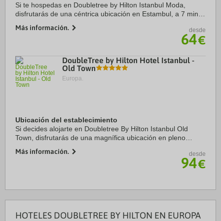
Si te hospedas en Doubletree by Hilton Istanbul Moda,
disfrutarás de una céntrica ubicación en Estambul, a 7 min a
pie de Lonja de pescado de Kadıköy y a 10 min de Ópera de
Más información.
desde
Süreyya. Además, este hotel de ...
64
€
DoubleTree by Hilton Hotel Istanbul -
Old Town
Europa.
Ubicación del establecimiento
Si decides alojarte en Doubletree By Hilton Istanbul Old
Town, disfrutarás de una magnífica ubicación en pleno
centro de Estambul, a solo 15 minutos a pie de Gran Bazar y
Más información.
desde
Mezquita de Süleymaniye. Además, ...
94
€
HOTELES DOUBLETREE BY HILTON EN EUROPA