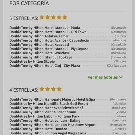
POR CATEGORÍA
5 ESTRELLAS:
DoubleTree by Hilton Hotel Istanbul - Moda
(Estambul)
DoubleTree by Hilton Hotel Istanbul - Old Town
(Estambul)
DoubleTree by Hilton Antalya-Kemer
(Kemer)
DoubleTree by Hilton Hotel Avanos - Cappadocia
(Avanos)
DoubleTree by Hilton Hotel Kusadasi
(Kusadasi)
DoubleTree by Hilton Hotel Istanbul - Piyalepasa
(Estambul)
DoubleTree by Hilton Hotel Wroclaw
(Breslavia)
DoubleTree by Hilton Istanbul Topkapi
(Estambul)
Doubletree by Hilton Skopje
(Skopje)
DoubleTree by Hilton Hotel Cluj - City Plaza
(Cluj-Napoca)
Ver más hoteles
4 ESTRELLAS:
DoubleTree by Hilton Harrogate Majestic Hotel & Spa
(Harrogate)
Doubletree by Hilton Islantilla Beach Golf Resort
(Islantilla)
DoubleTree by Hilton Hannover Schweizerhof
(Hanóver)
DoubleTree by Hilton Vienna Schonbrunn
(Viena)
Doubletree by Hilton Lisbon - Fontana Park
(Lisboa)
DoubleTree by Hilton Hotel London - Ealing
(Londres)
DoubleTree by Hilton Hotel London Heathrow Airport
(Hounslow)
DoubleTree by Hilton Hotel Dundee
(Dundee)
DoubleTree by Hilton London Angel Kings Cross
(Londres)