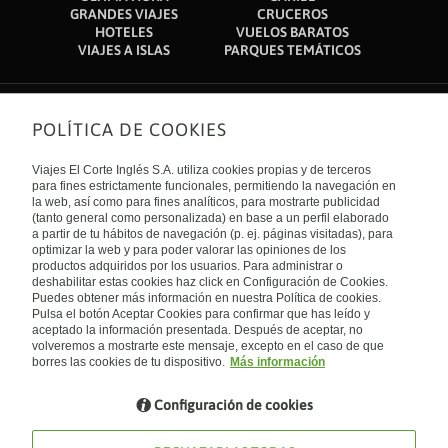
GRANDES VIAJES
CRUCEROS
HOTELES
VUELOS BARATOS
VIAJES A ISLAS
PARQUES TEMÁTICOS
POLÍTICA DE COOKIES
Sobre nosotros
Quiénes somos
Viajes El Corte Inglés S.A. utiliza cookies propias y de terceros
Financiación
Enlaces de interés
para fines estrictamente funcionales, permitiendo la navegación en
Sostenibilidad
la web, así como para fines analíticos, para mostrarte publicidad
Turismo accesible
(tanto general como personalizada) en base a un perfil elaborado
Guías de viaje
Tarjeta El Corte Inglés
a partir de tu hábitos de navegación (p. ej. páginas visitadas), para
Catálogos
Trabaja con nosotros
Internacional
optimizar la web y para poder valorar las opiniones de los
Auto check-in
El Corte Inglés
productos adquiridos por los usuarios. Para administrar o
Condiciones Generales
Canal Ético
deshabilitar estas cookies haz click en Configuración de Cookies.
Política de privacidad
España
Política de cookies
Puedes obtener más información en nuestra Política de cookies.
Accesibilidad
Pulsa el botón Aceptar Cookies para confirmar que has leído y
Empresas/ Grupos
aceptado la información presentada. Después de aceptar, no
Visita nuestro blog
volveremos a mostrarte este mensaje, excepto en el caso de que
borres las cookies de tu dispositivo.
Más información
Blog de Viajes el Corte inglés
Configuración de cookies