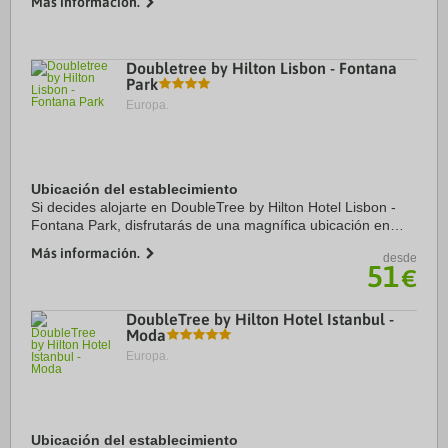
Más información.
Viena y a apenas 11 min a pie de Palacio ...
Doubletree by Hilton Lisbon - Fontana
Park
Europa.
Ubicación del establecimiento
Si decides alojarte en DoubleTree by Hilton Hotel Lisbon -
Fontana Park, disfrutarás de una magnífica ubicación en
pleno centro de Lisboa, a solo 15 minutos a pie de Avenida
Más información.
desde
da Liberdade y Plaza Marqués de ...
51
€
DoubleTree by Hilton Hotel Istanbul -
Moda
Europa.
Ubicación del establecimiento