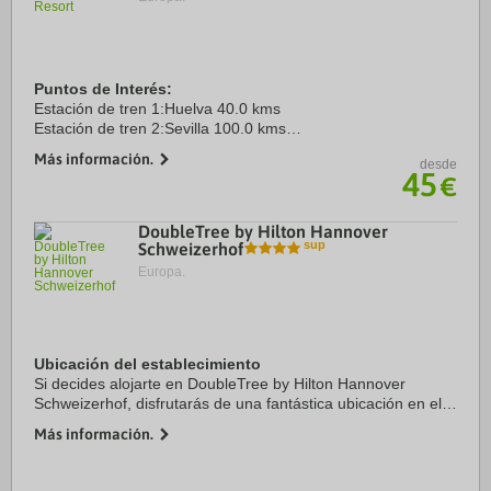
Puntos de Interés:
Estación de tren 1:Huelva 40.0 kms
Estación de tren 2:Sevilla 100.0 kms
Aeropuerto 1:Sevilla 120.0 kms
Más información.
desde
Aeropuerto 2:Faro 50.0 kms
45
€
Puerto:Huelva 45.0 kms
Centro Ciudad:La Antilla 0.8 kms
Recinto ferial ...
DoubleTree by Hilton Hannover
Schweizerhof
Europa.
Ubicación del establecimiento
Si decides alojarte en DoubleTree by Hilton Hannover
Schweizerhof, disfrutarás de una fantástica ubicación en el
centro de Hannover, a solo cinco minutos en coche de Zoo
Más información.
de Hannover y Lago Maschsee. ...