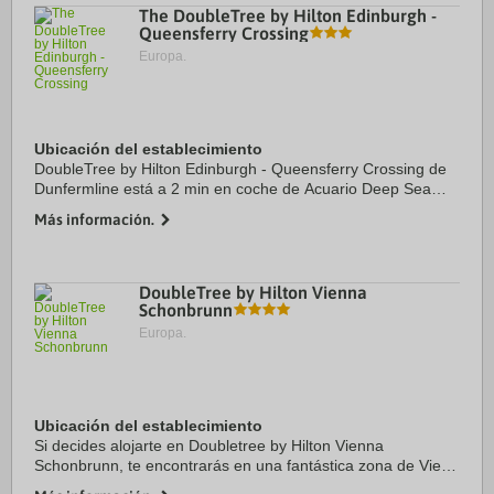
The DoubleTree by Hilton Edinburgh -
Queensferry Crossing
Europa.
Ubicación del establecimiento
DoubleTree by Hilton Edinburgh - Queensferry Crossing de
Dunfermline está a 2 min en coche de Acuario Deep Sea
World y a 8 de Viaducto de Forth. Además, este hotel
Más información.
sostenible se encuentra a 22,7 km de ...
DoubleTree by Hilton Vienna
Schonbrunn
Europa.
Ubicación del establecimiento
Si decides alojarte en Doubletree by Hilton Vienna
Schonbrunn, te encontrarás en una fantástica zona de Viena
(Penzing) y estarás a pocos pasos de Museo Técnico de