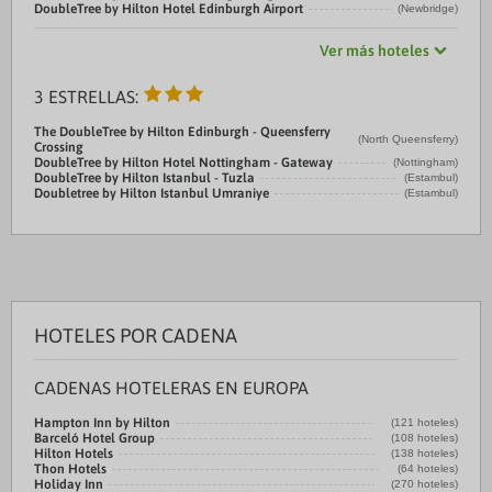
DoubleTree by Hilton Hotel Edinburgh Airport
(Newbridge)
Ver más hoteles
3 ESTRELLAS:
The DoubleTree by Hilton Edinburgh - Queensferry
(North Queensferry)
Crossing
DoubleTree by Hilton Hotel Nottingham - Gateway
(Nottingham)
DoubleTree by Hilton Istanbul - Tuzla
(Estambul)
Doubletree by Hilton Istanbul Umraniye
(Estambul)
HOTELES POR CADENA
CADENAS HOTELERAS EN EUROPA
Hampton Inn by Hilton
(121 hoteles)
Barceló Hotel Group
(108 hoteles)
Hilton Hotels
(138 hoteles)
Thon Hotels
(64 hoteles)
Holiday Inn
(270 hoteles)