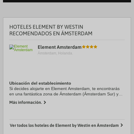
HOTELES ELEMENT BY WESTIN
RECOMENDADOS EN ÁMSTERDAM
Element Amsterdam
Ámsterdam, Holanda.
Ubicación del establecimiento
Si decides alojarte en Element Amsterdam, te encontrarás
en una fantástica zona de Ámsterdam (Ámsterdam Sur) y
estarás a menos de cinco minutos en coche de Museo Van
Más información.
Gogh y Centro de Congresos RAI. Además, ...
Ver todos los hoteles de Element by Westin en Ámsterdam