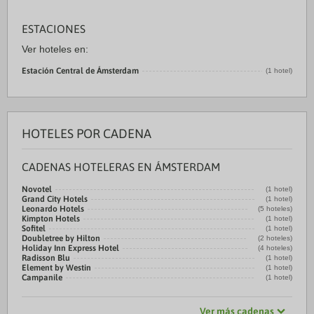
ESTACIONES
Ver hoteles en:
Estación Central de Ámsterdam
(1 hotel)
HOTELES POR CADENA
CADENAS HOTELERAS EN ÁMSTERDAM
Novotel
(1 hotel)
Grand City Hotels
(1 hotel)
Leonardo Hotels
(5 hoteles)
Kimpton Hotels
(1 hotel)
Sofitel
(1 hotel)
Doubletree by Hilton
(2 hoteles)
Holiday Inn Express Hotel
(4 hoteles)
Radisson Blu
(1 hotel)
Element by Westin
(1 hotel)
Campanile
(1 hotel)
Ver más cadenas