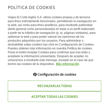
POLÍTICA DE COOKIES
Sobre nosotros
Quiénes somos
Viajes El Corte Inglés S.A. utiliza cookies propias y de terceros
Financiación
Enlaces de interés
para fines estrictamente funcionales, permitiendo la navegación en
Sostenibilidad
la web, así como para fines analíticos, para mostrarte publicidad
Turismo accesible
(tanto general como personalizada) en base a un perfil elaborado
Guías de viaje
Tarjeta El Corte Inglés
a partir de tu hábitos de navegación (p. ej. páginas visitadas), para
Catálogos
Trabaja con nosotros
Internacional
optimizar la web y para poder valorar las opiniones de los
Auto check-in
El Corte Inglés
productos adquiridos por los usuarios. Para administrar o
Condiciones Generales
Canal Ético
deshabilitar estas cookies haz click en Configuración de Cookies.
Política de privacidad
España
Política de cookies
Puedes obtener más información en nuestra Política de cookies.
Accesibilidad
Pulsa el botón Aceptar Cookies para confirmar que has leído y
Empresas/ Grupos
aceptado la información presentada. Después de aceptar, no
Visita nuestro blog
volveremos a mostrarte este mensaje, excepto en el caso de que
borres las cookies de tu dispositivo.
Más información
Blog de Viajes el Corte inglés
Configuración de cookies
RECHAZARLAS TODAS
ACEPTAR TODAS LAS COOKIES
© Viajes El Corte Inglés 2026. Todos los derechos reservados