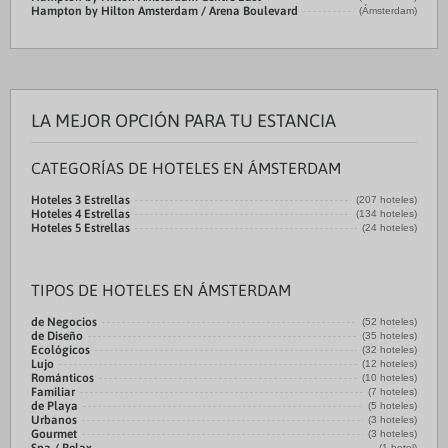
Hampton by Hilton Amsterdam / Arena Boulevard
(Ámsterdam)
LA MEJOR OPCIÓN PARA TU ESTANCIA
CATEGORÍAS DE HOTELES EN ÁMSTERDAM
Hoteles 3 Estrellas
(207 hoteles)
Hoteles 4 Estrellas
(134 hoteles)
Hoteles 5 Estrellas
(24 hoteles)
TIPOS DE HOTELES EN ÁMSTERDAM
de Negocios
(52 hoteles)
de Diseño
(35 hoteles)
Ecológicos
(32 hoteles)
Lujo
(12 hoteles)
Románticos
(10 hoteles)
Familiar
(7 hoteles)
de Playa
(5 hoteles)
Urbanos
(3 hoteles)
Gourmet
(3 hoteles)
(1 hotel)