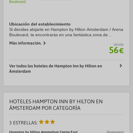
Ubicación del establecimiento
Si decides alojarte en Hampton by Hilton Amsterdam / Arena
Boulevard, te encontrarás en una fantástica zona de
Ámsterdam (Distrito de Zuidoost), apenas te separarán 15
Más información.
desde
minutos a pie de Estadio Johan Cruyff ...
56
€
Ver todos los hoteles de Hampton Inn by Hilton en
Ámsterdam
HOTELES HAMPTON INN BY HILTON EN
ÁMSTERDAM POR CATEGORÍA
3 ESTRELLAS:
Hampton by Hilton Amsterdam Centre East
(Ámsterdam)