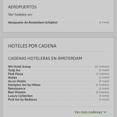
AEROPUERTOS
Ver hoteles en:
Aeropuerto de Ámsterdam-Schiphol
(1 hotel)
HOTELES POR CADENA
CADENAS HOTELERAS EN ÁMSTERDAM
NH Hotel Group
(11 hoteles)
Tulip Inn
(1 hotel)
Park Plaza
(3 hoteles)
Andaz
(1 hotel)
Accor Hotels
(1 hotel)
Hampton Inn by Hilton
(2 hoteles)
Renaissance
(1 hotel)
Best Western
(2 hoteles)
Luxury Collection
(1 hotel)
Park Inn by Radisson
(1 hotel)
Ver más cadenas