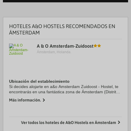
HOTELES A&O HOSTELS RECOMENDADOS EN
ÁMSTERDAM
A & O Amsterdam-Zuidoost
Ámsterdam, Holanda.
Ubicación del establecimiento
Si decides alojarte en a&o Amsterdam Zuidoost - Hostel, te
encontrarás en una fantástica zona de Ámsterdam (Distrito
de Zuidoost) y estarás a menos de 15 minutos en coche de
Más información.
Museo Van Gogh y Espacio ...
Ver todos los hoteles de A&O Hostels en Ámsterdam