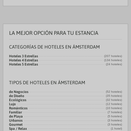
LA MEJOR OPCIÓN PARA TU ESTANCIA
CATEGORÍAS DE HOTELES EN ÁMSTERDAM
Hoteles 3 Estrellas
(207 hoteles)
Hoteles 4 Estrellas
(134 hoteles)
Hoteles 5 Estrellas
(24 hoteles)
TIPOS DE HOTELES EN ÁMSTERDAM
de Negocios
(52 hoteles)
de Diseño
(35 hoteles)
Ecológicos
(32 hoteles)
Lujo
(12 hoteles)
Románticos
(10 hoteles)
Familiar
(7 hoteles)
de Playa
(5 hoteles)
Urbanos
(3 hoteles)
Gourmet
(3 hoteles)
Spa / Relax
(1 hotel)