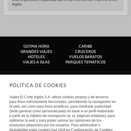
Inglés.
ÚLTIMA HORA
CARIBE
GRANDES VIAJES
CRUCEROS
HOTELES
VUELOS BARATOS
VIAJES A ISLAS
PARQUES TEMÁTICOS
POLÍTICA DE COOKIES
Sobre nosotros
Quiénes somos
Viajes El Corte Inglés S.A. utiliza cookies propias y de terceros
Financiación
Enlaces de interés
para fines estrictamente funcionales, permitiendo la navegación en
Sostenibilidad
la web, así como para fines analíticos, para mostrarte publicidad
Turismo accesible
(tanto general como personalizada) en base a un perfil elaborado
Guías de viaje
Tarjeta El Corte Inglés
a partir de tu hábitos de navegación (p. ej. páginas visitadas), para
Catálogos
Trabaja con nosotros
Internacional
optimizar la web y para poder valorar las opiniones de los
Auto check-in
El Corte Inglés
productos adquiridos por los usuarios. Para administrar o
Condiciones Generales
Canal Ético
deshabilitar estas cookies haz click en Configuración de Cookies.
Política de privacidad
España