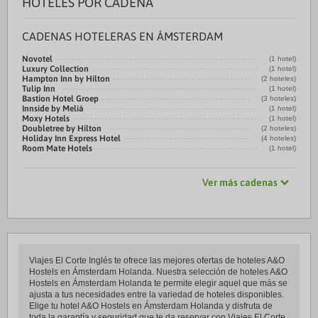
HOTELES POR CADENA
CADENAS HOTELERAS EN ÁMSTERDAM
Novotel
(1 hotel)
Luxury Collection
(1 hotel)
Hampton Inn by Hilton
(2 hoteles)
Tulip Inn
(1 hotel)
Bastion Hotel Groep
(3 hoteles)
Innside by Meliá
(1 hotel)
Moxy Hotels
(1 hotel)
Doubletree by Hilton
(2 hoteles)
Holiday Inn Express Hotel
(4 hoteles)
Room Mate Hotels
(1 hotel)
Ver más cadenas
Viajes El Corte Inglés te ofrece las mejores ofertas de hoteles A&O
Hostels en Ámsterdam Holanda. Nuestra selección de hoteles A&O
Hostels en Ámsterdam Holanda te permite elegir aquel que más se
ajusta a tus necesidades entre la variedad de hoteles disponibles.
Elige tu hotel A&O Hostels en Ámsterdam Holanda y disfruta de
toda la garantía y seguridad que te da reservar con Viajes El Corte