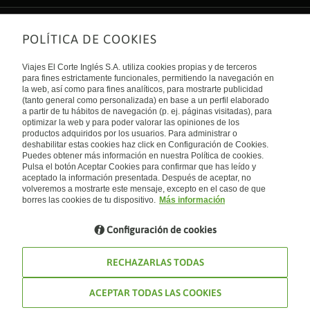
POLÍTICA DE COOKIES
Sobre nosotros
Quiénes somos
Viajes El Corte Inglés S.A. utiliza cookies propias y de terceros
Financiación
Enlaces de interés
para fines estrictamente funcionales, permitiendo la navegación en
Sostenibilidad
la web, así como para fines analíticos, para mostrarte publicidad
Turismo accesible
(tanto general como personalizada) en base a un perfil elaborado
Guías de viaje
Tarjeta El Corte Inglés
a partir de tu hábitos de navegación (p. ej. páginas visitadas), para
Catálogos
Trabaja con nosotros
Internacional
optimizar la web y para poder valorar las opiniones de los
Auto check-in
El Corte Inglés
productos adquiridos por los usuarios. Para administrar o
Condiciones Generales
Canal Ético
deshabilitar estas cookies haz click en Configuración de Cookies.
Política de privacidad
España
Política de cookies
Puedes obtener más información en nuestra Política de cookies.
Accesibilidad
Pulsa el botón Aceptar Cookies para confirmar que has leído y
Empresas/ Grupos
aceptado la información presentada. Después de aceptar, no
Visita nuestro blog
volveremos a mostrarte este mensaje, excepto en el caso de que
borres las cookies de tu dispositivo.
Más información
Blog de Viajes el Corte inglés
Configuración de cookies
RECHAZARLAS TODAS
ACEPTAR TODAS LAS COOKIES