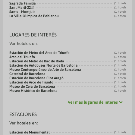
Sagrada Familia
(1 hotel)
Sant Martí-22@
(1 hotel)
Sants - Montjuic
(1 hotel)
La Villa Olímpica de Poblenou
(1 hotel)
LUGARES DE INTERÉS
Ver hoteles en:
Estación de Metro del Arco de Triunfo
(1 hotel)
Arco del Triunfo
(1 hotel)
Estación de Metro de Bac de Roda
(1 hotel)
Estación de Autobuses Norte de Barcelona
(1 hotel)
Museo Contemporáneo de Arte de Barcelona
(1 hotel)
Catedral de Barcelona
(1 hotel)
Estación de Barcelona Clot Aragó
(1 hotel)
Estación de Arco de Triunfo
(1 hotel)
Museo de Cera de Barcelona
(1 hotel)
Museo Histórico de Barcelona
(1 hotel)
Ver más lugares de intéres
ESTACIONES
Ver hoteles en:
Estación de Monumental
(1 hotel)