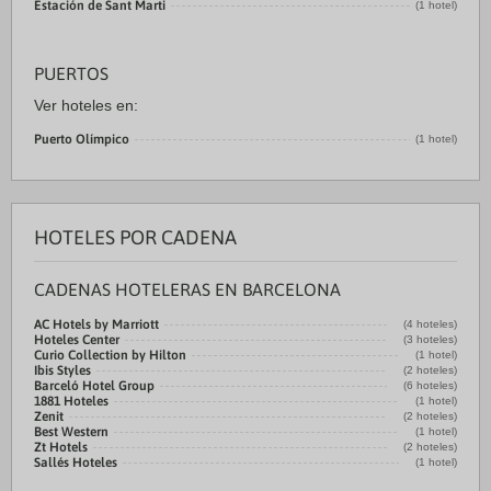
Estación de Sant Marti
(1 hotel)
PUERTOS
Ver hoteles en:
Puerto Olímpico
(1 hotel)
HOTELES POR CADENA
CADENAS HOTELERAS EN BARCELONA
AC Hotels by Marriott
(4 hoteles)
Hoteles Center
(3 hoteles)
Curio Collection by Hilton
(1 hotel)
Ibis Styles
(2 hoteles)
Barceló Hotel Group
(6 hoteles)
1881 Hoteles
(1 hotel)
Zenit
(2 hoteles)
Best Western
(1 hotel)
Zt Hotels
(2 hoteles)
Sallés Hoteles
(1 hotel)