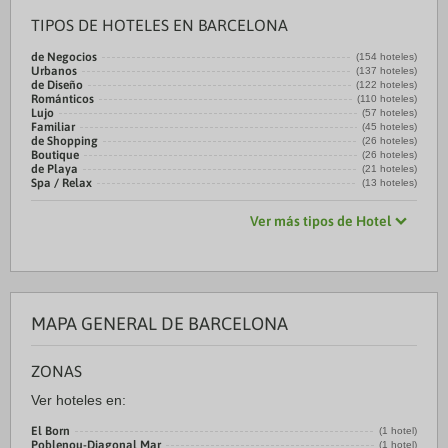
TIPOS DE HOTELES EN BARCELONA
de Negocios
(154 hoteles)
Urbanos
(137 hoteles)
de Diseño
(122 hoteles)
Románticos
(110 hoteles)
Lujo
(57 hoteles)
Familiar
(45 hoteles)
de Shopping
(26 hoteles)
Boutique
(26 hoteles)
de Playa
(21 hoteles)
Spa / Relax
(13 hoteles)
Ver más tipos de Hotel
MAPA GENERAL DE BARCELONA
ZONAS
Ver hoteles en:
El Born
(1 hotel)
Poblenou-Diagonal Mar
(1 hotel)