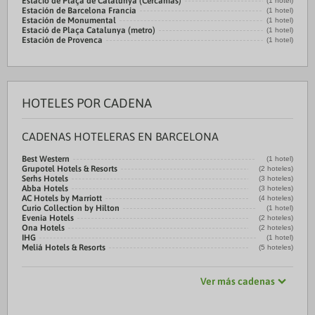
Estació de Plaça de Catalunya (Cercanias)
(1 hotel)
Estación de Barcelona Francia
(1 hotel)
Estación de Monumental
(1 hotel)
Estació de Plaça Catalunya (metro)
(1 hotel)
Estación de Provenca
(1 hotel)
HOTELES POR CADENA
CADENAS HOTELERAS EN BARCELONA
Best Western
(1 hotel)
Grupotel Hotels & Resorts
(2 hoteles)
Serhs Hotels
(3 hoteles)
Abba Hotels
(3 hoteles)
AC Hotels by Marriott
(4 hoteles)
Curio Collection by Hilton
(1 hotel)
Evenia Hotels
(2 hoteles)
Ona Hotels
(2 hoteles)
IHG
(1 hotel)
Meliá Hotels & Resorts
(5 hoteles)
Ver más cadenas