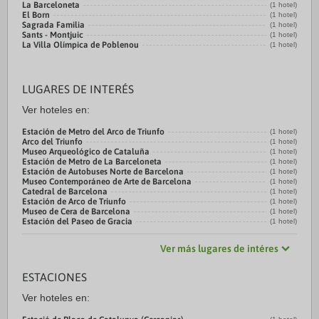
La Barceloneta
(1 hotel)
El Born
(1 hotel)
Sagrada Familia
(1 hotel)
Sants - Montjuic
(1 hotel)
La Villa Olímpica de Poblenou
(1 hotel)
LUGARES DE INTERÉS
Ver hoteles en:
Estación de Metro del Arco de Triunfo
(1 hotel)
Arco del Triunfo
(1 hotel)
Museo Arqueológico de Cataluña
(1 hotel)
Estación de Metro de La Barceloneta
(1 hotel)
Estación de Autobuses Norte de Barcelona
(1 hotel)
Museo Contemporáneo de Arte de Barcelona
(1 hotel)
Catedral de Barcelona
(1 hotel)
Estación de Arco de Triunfo
(1 hotel)
Museo de Cera de Barcelona
(1 hotel)
Estación del Paseo de Gracia
(1 hotel)
Ver más lugares de intéres
ESTACIONES
Ver hoteles en: