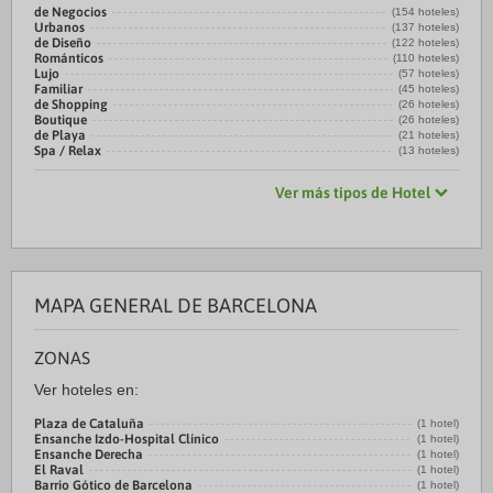
de Negocios
(154 hoteles)
Urbanos
(137 hoteles)
de Diseño
(122 hoteles)
Románticos
(110 hoteles)
Lujo
(57 hoteles)
Familiar
(45 hoteles)
de Shopping
(26 hoteles)
Boutique
(26 hoteles)
de Playa
(21 hoteles)
Spa / Relax
(13 hoteles)
Ver más tipos de Hotel
MAPA GENERAL DE BARCELONA
ZONAS
Ver hoteles en:
Plaza de Cataluña
(1 hotel)
Ensanche Izdo-Hospital Clínico
(1 hotel)
Ensanche Derecha
(1 hotel)
El Raval
(1 hotel)
Barrio Gótico de Barcelona
(1 hotel)