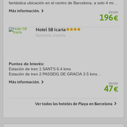
fantástica ubicación en el centro de Barcelona, a solo 4 min
en coche de Playa de La Barceloneta y a 5 de Puerto de
Más información.
desde
Barcelona. Además, este hotel de ...
196
€
Hotel SB Icaria
Barcelona, España.
Puntos de Interés:
Estación de tren 1:SANTS 6.4 kms
Estación de tren 2:PASSEIG DE GRACIA 3.5 kms
Aeropuerto 1:EL PRAT-BARCELONA 16.0 kms
Más información.
desde
Aeropuerto 2:GIRONA-COSTA BRAVA 90.0 kms
47
€
Puerto:BARCELONA 7.6 kms
Centro Ciudad:PZA ...
Ver todos los hoteles de Playa en Barcelona