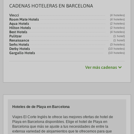
CADENAS HOTELERAS EN BARCELONA
Vincci
(4 hoteles)
Room Mate Hotels
(4 hoteles)
Aqua Hotels
(2 hoteles)
Hilton Hotels
(2 hoteles)
Best Hotels
(4 hoteles)
Pulitzer
(1 hotel)
Renaissance
(1 hotel)
Serhs Hotels
(3 hoteles)
Derby Hotels
(10 hoteles)
Gargallo Hotels
(10 hoteles)
Ver más cadenas
Hoteles de de Playa en Barcelona
Viajes El Corte Inglés te ofrece las mejores ofertas de hotel de
Playa en Barcelona disponibles. Elige el hotel de Playa en
Barcelona que más se ajuste a tus necesidades de entre la
extensa variedad de alojamientos que te ofrecemos para que