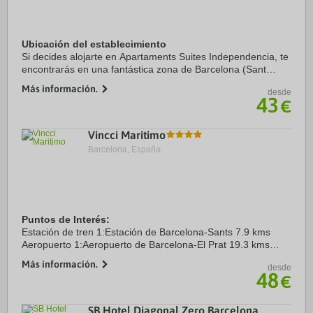
Ubicación del establecimiento
Si decides alojarte en Apartaments Suites Independencia, te
encontrarás en una fantástica zona de Barcelona (Sant
Martí) y estarás a menos de 15 minutos a pie de Hospital de
Más información.
desde
Sant Pau y Torre Glòries. Este ...
43
€
Vincci Maritimo
Barcelona, España.
Puntos de Interés:
Estación de tren 1:Estación de Barcelona-Sants 7.9 kms
Aeropuerto 1:Aeropuerto de Barcelona-El Prat 19.3 kms
Puerto:Puerto Olímpico 4.7 kms
Más información.
desde
Centro Ciudad:Plaza Catalunya 5.3 kms
48
€
Recinto ferial 1:CCIB 1.9 ...
SB Hotel Diagonal Zero Barcelona