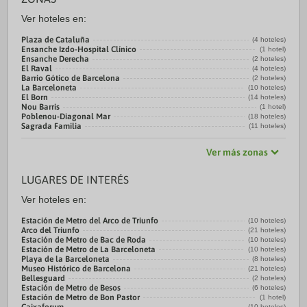
Ver hoteles en:
Plaza de Cataluña
(4 hoteles)
Ensanche Izdo-Hospital Clínico
(1 hotel)
Ensanche Derecha
(2 hoteles)
El Raval
(4 hoteles)
Barrio Gótico de Barcelona
(2 hoteles)
La Barceloneta
(10 hoteles)
El Born
(14 hoteles)
Nou Barris
(1 hotel)
Poblenou-Diagonal Mar
(18 hoteles)
Sagrada Familia
(11 hoteles)
Ver más zonas
LUGARES DE INTERÉS
Ver hoteles en:
Estación de Metro del Arco de Triunfo
(10 hoteles)
Arco del Triunfo
(21 hoteles)
Estación de Metro de Bac de Roda
(10 hoteles)
Estación de Metro de La Barceloneta
(10 hoteles)
Playa de la Barceloneta
(8 hoteles)
Museo Histórico de Barcelona
(21 hoteles)
Bellesguard
(2 hoteles)
Estación de Metro de Besos
(6 hoteles)
Estación de Metro de Bon Pastor
(1 hotel)
(10 hoteles)