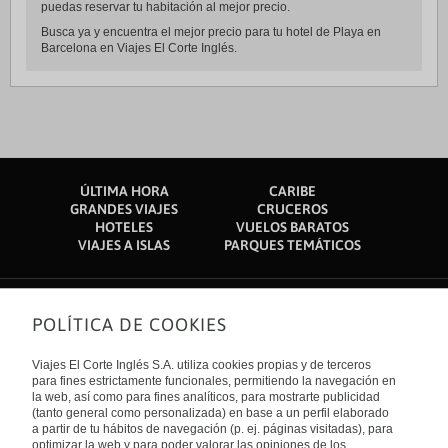
puedas reservar tu habitación al mejor precio.
Busca ya y encuentra el mejor precio para tu hotel de Playa en
Barcelona en Viajes El Corte Inglés.
ÚLTIMA HORA
CARIBE
GRANDES VIAJES
CRUCEROS
HOTELES
VUELOS BARATOS
VIAJES A ISLAS
PARQUES TEMÁTICOS
POLÍTICA DE COOKIES
Sobre nosotros
Quiénes somos
Viajes El Corte Inglés S.A. utiliza cookies propias y de terceros
Financiación
Enlaces de interés
para fines estrictamente funcionales, permitiendo la navegación en
Sostenibilidad
la web, así como para fines analíticos, para mostrarte publicidad
Turismo accesible
(tanto general como personalizada) en base a un perfil elaborado
Guías de viaje
Tarjeta El Corte Inglés
a partir de tu hábitos de navegación (p. ej. páginas visitadas), para
Catálogos
Trabaja con nosotros
Internacional
optimizar la web y para poder valorar las opiniones de los