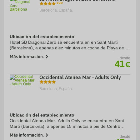
Barcelona, España.
Ubicación del establecimiento
Hotel SB Diagonal Zero se encuentra en en Sant Martí
(Barcelona), a apenas diez minutos en coche de Playa de
Llevant y Catedral de Barcelona. Además, este hotel de lujo
Más información.
desde
se encuentra a 4,2 km de Playa de ...
41
€
Occidental Atenea Mar - Adults Only
Barcelona, España.
Ubicación del establecimiento
Occidental Atenea Mar- Adults Only se encuentra en Sant
Martí (Barcelona), a apenas 15 minutos a pie de Centro
Comercial Diagonal Mar y Playa Bogatell. Además, este
Más información.
desde
hotel de playa se encuentra a 1,3 km de ...