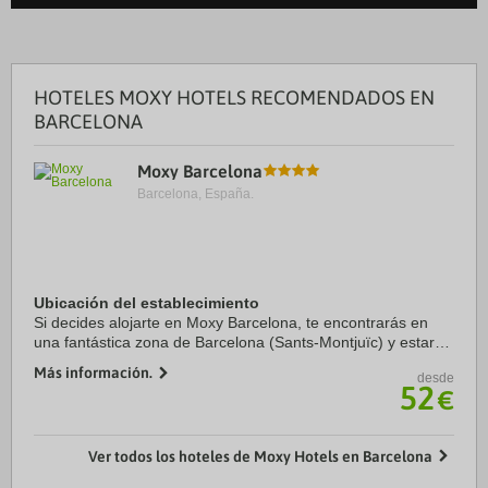
HOTELES MOXY HOTELS RECOMENDADOS EN
BARCELONA
Moxy Barcelona
Barcelona, España.
Ubicación del establecimiento
Si decides alojarte en Moxy Barcelona, te encontrarás en
una fantástica zona de Barcelona (Sants-Montjuïc) y estarás
a menos de cinco minutos en coche de La Rambla y Plaza
Más información.
desde
de Catalunya. Además, este hotel ...
52
€
Ver todos los hoteles de Moxy Hotels en Barcelona