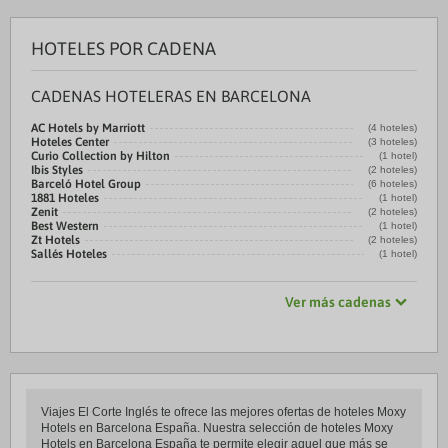
HOTELES POR CADENA
CADENAS HOTELERAS EN BARCELONA
AC Hotels by Marriott
(4 hoteles)
Hoteles Center
(3 hoteles)
Curio Collection by Hilton
(1 hotel)
Ibis Styles
(2 hoteles)
Barceló Hotel Group
(6 hoteles)
1881 Hoteles
(1 hotel)
Zenit
(2 hoteles)
Best Western
(1 hotel)
Zt Hotels
(2 hoteles)
Sallés Hoteles
(1 hotel)
Ver más cadenas
Viajes El Corte Inglés te ofrece las mejores ofertas de hoteles Moxy
Hotels en Barcelona España. Nuestra selección de hoteles Moxy
Hotels en Barcelona España te permite elegir aquel que más se