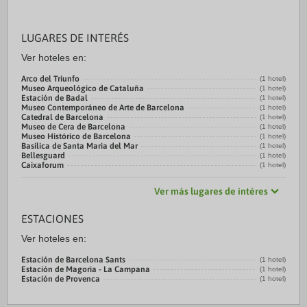
LUGARES DE INTERÉS
Ver hoteles en:
Arco del Triunfo
(1 hotel)
Museo Arqueológico de Cataluña
(1 hotel)
Estación de Badal
(1 hotel)
Museo Contemporáneo de Arte de Barcelona
(1 hotel)
Catedral de Barcelona
(1 hotel)
Museo de Cera de Barcelona
(1 hotel)
Museo Histórico de Barcelona
(1 hotel)
Basilica de Santa Maria del Mar
(1 hotel)
Bellesguard
(1 hotel)
Caixaforum
(1 hotel)
Ver más lugares de intéres
ESTACIONES
Ver hoteles en:
Estación de Barcelona Sants
(1 hotel)
Estación de Magoria - La Campana
(1 hotel)
Estación de Provenca
(1 hotel)