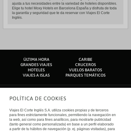
ajusta a tus necesidades entre la variedad de hoteles disponibles.
Elige tu hotel Moxy Hotels en Barcelona España y disfruta de toda
la garantía y seguridad que te da reservar con Viajes El Corte
Inglés.
ÚLTIMA HORA
CARIBE
GRANDES VIAJES
CRUCEROS
HOTELES
VUELOS BARATOS
VIAJES A ISLAS
PARQUES TEMÁTICOS
POLÍTICA DE COOKIES
Sobre nosotros
Quiénes somos
Viajes El Corte Inglés S.A. utiliza cookies propias y de terceros
Financiación
Enlaces de interés
para fines estrictamente funcionales, permitiendo la navegación en
Sostenibilidad
la web, así como para fines analíticos, para mostrarte publicidad
Turismo accesible
(tanto general como personalizada) en base a un perfil elaborado
Guías de viaje
Tarjeta El Corte Inglés
a partir de tu hábitos de navegación (p. ej. páginas visitadas), para
Catálogos