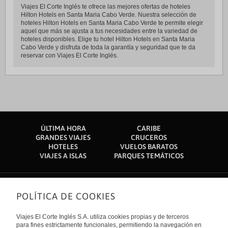
Viajes El Corte Inglés te ofrece las mejores ofertas de hoteles
Hilton Hotels en Santa Maria Cabo Verde. Nuestra selección de
hoteles Hilton Hotels en Santa Maria Cabo Verde te permite elegir
aquel que más se ajusta a tus necesidades entre la variedad de
hoteles disponibles. Elige tu hotel Hilton Hotels en Santa Maria
Cabo Verde y disfruta de toda la garantía y seguridad que te da
reservar con Viajes El Corte Inglés.
ÚLTIMA HORA
CARIBE
GRANDES VIAJES
CRUCEROS
HOTELES
VUELOS BARATOS
VIAJES A ISLAS
PARQUES TEMÁTICOS
POLÍTICA DE COOKIES
Sobre nosotros
Quiénes somos
Viajes El Corte Inglés S.A. utiliza cookies propias y de terceros
Financiación
Enlaces de interés
para fines estrictamente funcionales, permitiendo la navegación en