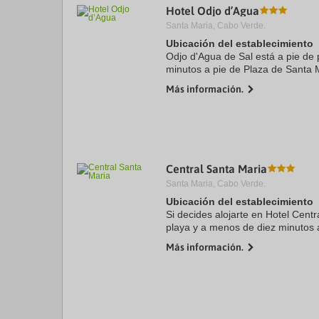
Hotel Odjo d’Agua
a
da
Santa Maria, Cabo Verde.
P
Ubicación del establecimiento
th
Odjo d'Agua de Sal está a pie de
qu
m
minutos a pie de Plaza de Santa 
k
Además, este hotel de 4 estrellas
Más información.
to
del Nazareno y a ...
ge
th
k
sh
fo
c
Central Santa Maria
da
Santa Maria, Cabo Verde.
Ubicación del establecimiento
Si decides alojarte en Hotel Centr
playa y a menos de diez minutos 
Iglesia del Nazareno. Además, es
Más información.
de ...