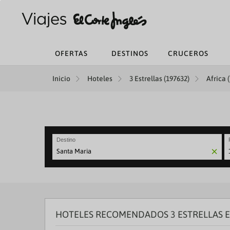
OFERTAS
DESTINOS
CRUCEROS
Inicio
Hoteles
3 Estrellas (197632)
Africa 
Destino
N
fo
to
in
wi
th
HOTELES RECOMENDADOS 3 ESTRELLAS E
ca
a
se