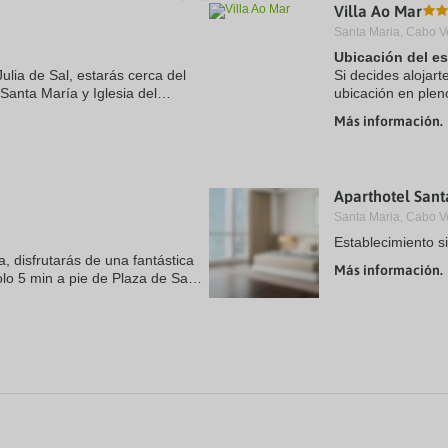
Villa Ao Mar
Santa Maria, Cabo V
Ubicación del e
Julia de Sal, estarás cerca del
Si decides alojart
Santa María y Iglesia del
ubicación en plen
 encuentra a 0,2 km de Playa de
Santa María y Ig
Más información.
playa se ...
Aparthotel San
Santa Maria, Cabo V
Establecimiento s
a, disfrutarás de una fantástica
Más información.
olo 5 min a pie de Plaza de Santa
no. Además, este hotel con spa