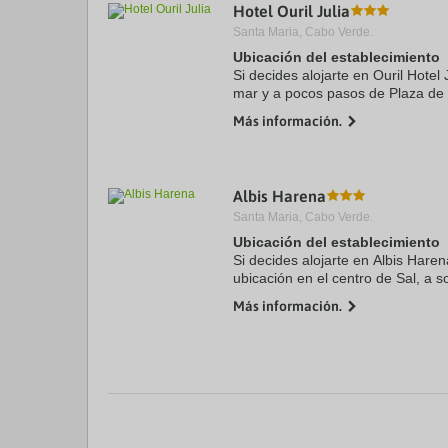
Hotel Ouril Julia
Santa Maria, Cabo Verde.
Ubicación del establecimiento
Si decides alojarte en Ouril Hotel 
mar y a pocos pasos de Plaza de 
Nazareno. Además, este hotel se
Más información.
Santa María y a ...
Albis Harena
Santa Maria, Cabo Verde.
Ubicación del establecimiento
Si decides alojarte en Albis Haren
ubicación en el centro de Sal, a s
María y a 6 de Iglesia del Nazare
Más información.
se ...