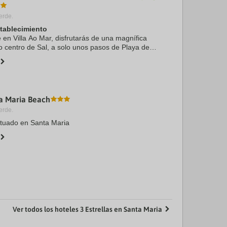
erde.
stablecimiento
e en Villa Ao Mar, disfrutarás de una magnífica
o centro de Sal, a solo unos pasos de Playa de
lesia del Nazareno. Además, este apartamento de
ta Maria Beach
erde.
ituado en Santa Maria
Ver todos los hoteles 3 Estrellas en Santa Maria