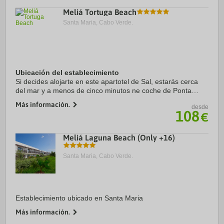
Meliá Tortuga Beach
Santa Maria, Cabo Verde.
Ubicación del establecimiento
Si decides alojarte en este apartotel de Sal, estarás cerca
del mar y a menos de cinco minutos ne coche de Ponta
Preta y Jardín botánico y zoo Viveiro. Además, este
Más información.
desde
apartotel para familias se encuentra a ...
108
€
Meliá Laguna Beach (Only +16)
Santa Maria, Cabo Verde.
Establecimiento ubicado en Santa Maria
Más información.