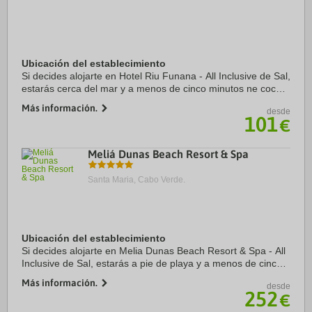
Ubicación del establecimiento
Si decides alojarte en Hotel Riu Funana - All Inclusive de Sal,
estarás cerca del mar y a menos de cinco minutos ne coche
de Iglesia del Nazareno y Mercado municipal de Santa
Más información.
desde
Maria. Además, este ...
101
€
Meliá Dunas Beach Resort & Spa
Santa Maria, Cabo Verde.
Ubicación del establecimiento
Si decides alojarte en Melia Dunas Beach Resort & Spa - All
Inclusive de Sal, estarás a pie de playa y a menos de cinco
minutos ne coche de Ponta Preta y Jardín botánico y zoo
Más información.
desde
Viveiro. Además, este ...
252
€