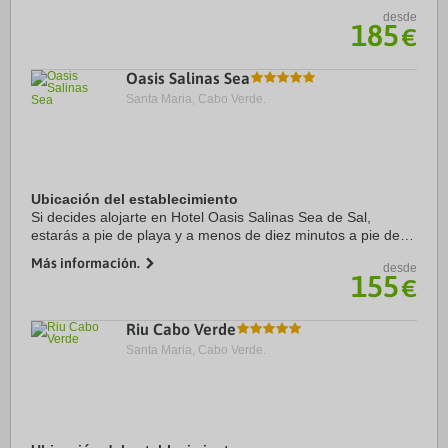
desde
185
€
Oasis Salinas Sea
Santa Maria, Cabo Verde.
Ubicación del establecimiento
Si decides alojarte en Hotel Oasis Salinas Sea de Sal,
estarás a pie de playa y a menos de diez minutos a pie de
Muelle de Santa María y Playa de Santa María. Además,
Más información.
desde
este complejo con todo incluido se ...
155
€
Riu Cabo Verde
Santa Maria, Cabo Verde.