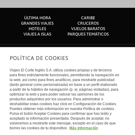
ÚLTIMA HORA
CARIBE
GRANDES VIAJES
CRUCEROS
HOTELES
VUELOS BARATOS
VIAJES A ISLAS
PARQUES TEMÁTICOS
POLÍTICA DE COOKIES
Sobre nosotros
Quiénes somos
Viajes El Corte Inglés S.A. utiliza cookies propias y de terceros
Financiación
Enlaces de interés
para fines estrictamente funcionales, permitiendo la navegación en
Sostenibilidad
la web, así como para fines analíticos, para mostrarte publicidad
Turismo accesible
(tanto general como personalizada) en base a un perfil elaborado
Guías de viaje
Tarjeta El Corte Inglés
a partir de tu hábitos de navegación (p. ej. páginas visitadas), para
Catálogos
Trabaja con nosotros
Internacional
optimizar la web y para poder valorar las opiniones de los
Auto check-in
El Corte Inglés
productos adquiridos por los usuarios. Para administrar o
Condiciones Generales
Canal Ético
deshabilitar estas cookies haz click en Configuración de Cookies.
Política de privacidad
España
Política de cookies
Puedes obtener más información en nuestra Política de cookies.
Accesibilidad
Pulsa el botón Aceptar Cookies para confirmar que has leído y
Empresas/ Grupos
aceptado la información presentada. Después de aceptar, no
Visita nuestro blog
volveremos a mostrarte este mensaje, excepto en el caso de que
borres las cookies de tu dispositivo.
Más información
Blog de Viajes el Corte inglés