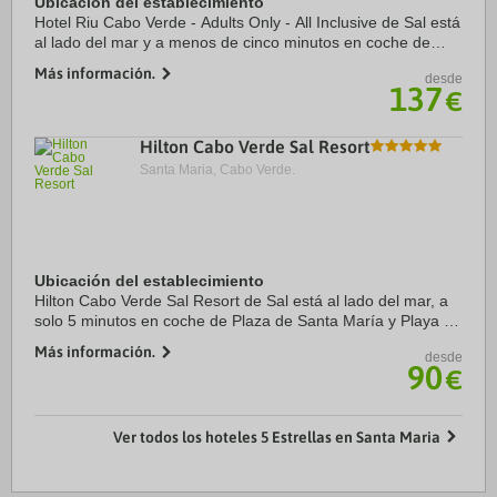
Ubicación del establecimiento
Hotel Riu Cabo Verde - Adults Only - All Inclusive de Sal está
al lado del mar y a menos de cinco minutos en coche de
Iglesia del Nazareno y Mercado municipal de Santa Maria.
Más información.
desde
Además, este alojamiento con ...
137
€
Hilton Cabo Verde Sal Resort
Santa Maria, Cabo Verde.
Ubicación del establecimiento
Hilton Cabo Verde Sal Resort de Sal está al lado del mar, a
solo 5 minutos en coche de Plaza de Santa María y Playa de
Santa María. Además, este hotel de playa se encuentra a
Más información.
desde
2,6 km de Muelle de Santa ...
90
€
Ver todos los hoteles 5 Estrellas en Santa Maria