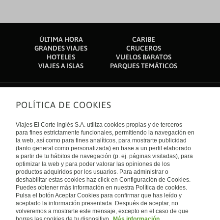
ÚLTIMA HORA
CARIBE
GRANDES VIAJES
CRUCEROS
HOTELES
VUELOS BARATOS
VIAJES A ISLAS
PARQUES TEMÁTICOS
POLÍTICA DE COOKIES
Sobre nosotros
Quiénes somos
Viajes El Corte Inglés S.A. utiliza cookies propias y de terceros
Financiación
Enlaces de interés
para fines estrictamente funcionales, permitiendo la navegación en
Sostenibilidad
la web, así como para fines analíticos, para mostrarte publicidad
Turismo accesible
(tanto general como personalizada) en base a un perfil elaborado
Guías de viaje
Tarjeta El Corte Inglés
a partir de tu hábitos de navegación (p. ej. páginas visitadas), para
Catálogos
Trabaja con nosotros
Internacional
optimizar la web y para poder valorar las opiniones de los
Auto check-in
El Corte Inglés
productos adquiridos por los usuarios. Para administrar o
Condiciones Generales
Canal Ético
deshabilitar estas cookies haz click en Configuración de Cookies.
Política de privacidad
España
Política de cookies
Puedes obtener más información en nuestra Política de cookies.
Accesibilidad
Pulsa el botón Aceptar Cookies para confirmar que has leído y
Empresas/ Grupos
aceptado la información presentada. Después de aceptar, no
Visita nuestro blog
volveremos a mostrarte este mensaje, excepto en el caso de que
borres las cookies de tu dispositivo.
Más información