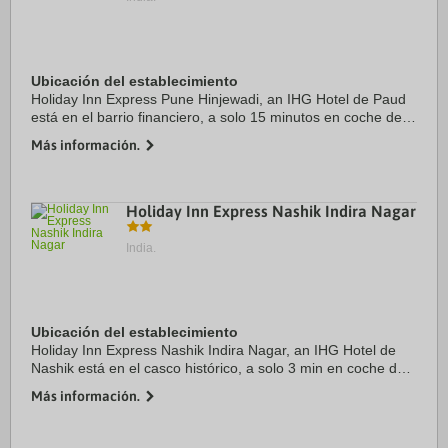
Ubicación del establecimiento
Holiday Inn Express Pune Hinjewadi, an IHG Hotel de Paud
está en el barrio financiero, a solo 15 minutos en coche de
Complejo deportivo Balewadi y Escuela universitaria
Más información.
Fergusson College. Además, este ...
Holiday Inn Express Nashik Indira Nagar
India.
Ubicación del establecimiento
Holiday Inn Express Nashik Indira Nagar, an IHG Hotel de
Nashik está en el casco histórico, a solo 3 min en coche de
Ratangad Fort y a 5 min de Siddheshwar Temple. Además,
Más información.
este hotel se encuentra a 4,6 km ...