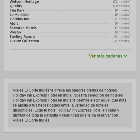
Welcom Heritage
(21 hoteles)
Quality
(10 hoteles)
The Park
(9 hoteles)
Le Meridien
(9 hoteles)
Holiday Inn
(11 hoteles)
Aloft
(6 hoteles)
Sheraton Hotels
(7 hoteles)
Westin
(9 hoteles)
Sterling Resorts
(11 hoteles)
Luxury Collection
(11 hoteles)
Ver más cadenas
Viajes El Corte Inglés te ofrece las mejores ofertas de hoteles
Holiday Inn Express Hotel en India. Nuestra selección de hoteles
Holiday Inn Express Hotel en India te permite elegir aquel que más
se ajusta a tus necesidades entre la variedad de hoteles
disponibles. Elige tu hotel Holiday Inn Express Hotel en India y
disfruta de toda la garantía y seguridad que te da reservar con
Viajes El Corte Inglés.