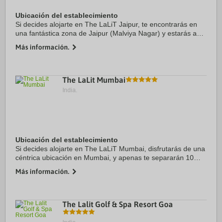
Ubicación del establecimiento
Si decides alojarte en The LaLiT Jaipur, te encontrarás en
una fantástica zona de Jaipur (Malviya Nagar) y estarás a
menos de 15 minutos en coche de Palacio Hawa Mahal y
Más información.
Palacio de la ciudad. Además, este ...
The LaLit Mumbai
India.
Ubicación del establecimiento
Si decides alojarte en The LaLiT Mumbai, disfrutarás de una
céntrica ubicación en Mumbai, y apenas te separarán 10
minutos en coche de Powai Lake y University of Mumbai.
Más información.
Además, este hotel para familias se ...
The Lalit Golf & Spa Resort Goa