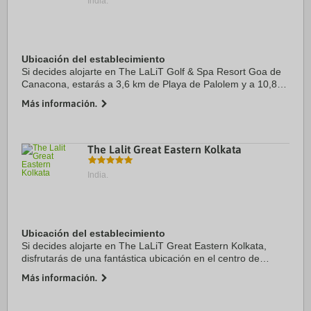
India.
Ubicación del establecimiento
Si decides alojarte en The LaLiT Golf & Spa Resort Goa de
Canacona, estarás a 3,6 km de Playa de Palolem y a 10,8
km de Playa de Agonda. Además, este complejo de playa se
Más información.
encuentra a 11,8 km de Reserva ...
The Lalit Great Eastern Kolkata
India.
Ubicación del establecimiento
Si decides alojarte en The LaLiT Great Eastern Kolkata,
disfrutarás de una fantástica ubicación en el centro de
Calcuta, a solo cinco minutos en coche de Mercado Nuevo y
Más información.
Puente Howrah. Además, este hotel ...