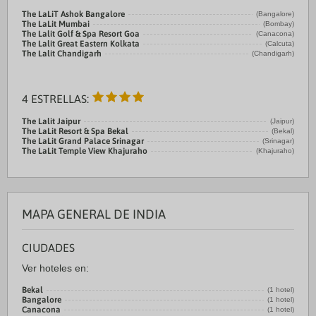
The LaLiT Ashok Bangalore
(Bangalore)
The LaLit Mumbai
(Bombay)
The Lalit Golf & Spa Resort Goa
(Canacona)
The Lalit Great Eastern Kolkata
(Calcuta)
The Lalit Chandigarh
(Chandigarh)
4 ESTRELLAS:
The Lalit Jaipur
(Jaipur)
The LaLit Resort & Spa Bekal
(Bekal)
The LaLit Grand Palace Srinagar
(Srinagar)
The LaLit Temple View Khajuraho
(Khajuraho)
MAPA GENERAL DE INDIA
CIUDADES
Ver hoteles en:
Bekal
(1 hotel)
Bangalore
(1 hotel)
Canacona
(1 hotel)