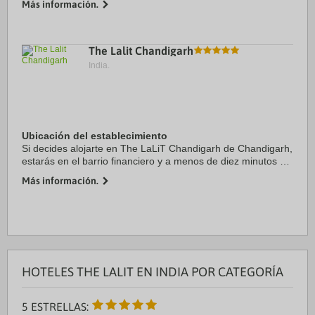
Más información.
se encuentra a 4,5 km de Jardín ...
The Lalit Chandigarh
India.
Ubicación del establecimiento
Si decides alojarte en The LaLiT Chandigarh de Chandigarh,
estarás en el barrio financiero y a menos de diez minutos en
coche de Sector 17 y Parque tecnológico Rajiv Gandhi
Más información.
Chandigarh. Además, este hotel ...
HOTELES THE LALIT EN INDIA POR CATEGORÍA
5 ESTRELLAS: