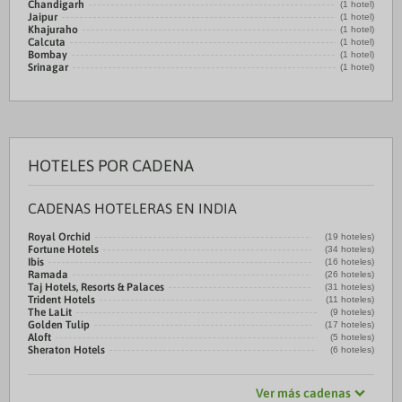
Chandigarh
(1 hotel)
Jaipur
(1 hotel)
Khajuraho
(1 hotel)
Calcuta
(1 hotel)
Bombay
(1 hotel)
Srinagar
(1 hotel)
HOTELES POR CADENA
CADENAS HOTELERAS EN INDIA
Royal Orchid
(19 hoteles)
Fortune Hotels
(34 hoteles)
Ibis
(16 hoteles)
Ramada
(26 hoteles)
Taj Hotels, Resorts & Palaces
(31 hoteles)
Trident Hotels
(11 hoteles)
The LaLit
(9 hoteles)
Golden Tulip
(17 hoteles)
Aloft
(5 hoteles)
Sheraton Hotels
(6 hoteles)
Ver más cadenas