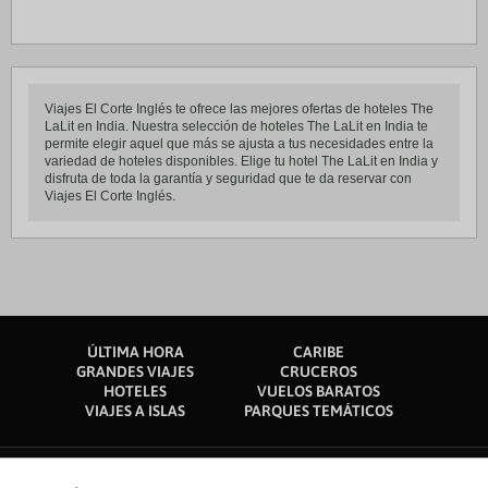
Viajes El Corte Inglés te ofrece las mejores ofertas de hoteles The
LaLit en India. Nuestra selección de hoteles The LaLit en India te
permite elegir aquel que más se ajusta a tus necesidades entre la
variedad de hoteles disponibles. Elige tu hotel The LaLit en India y
disfruta de toda la garantía y seguridad que te da reservar con
Viajes El Corte Inglés.
ÚLTIMA HORA
CARIBE
GRANDES VIAJES
CRUCEROS
HOTELES
VUELOS BARATOS
VIAJES A ISLAS
PARQUES TEMÁTICOS